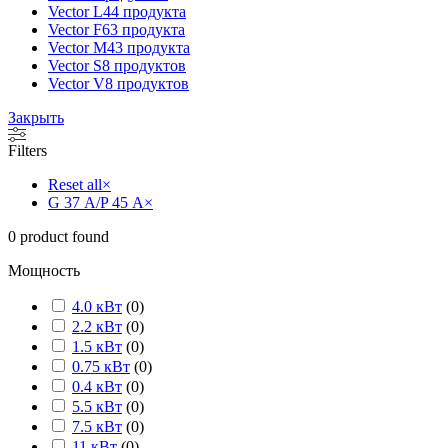
Vector L
44 продукта
Vector F
63 продукта
Vector M
43 продукта
Vector S
8 продуктов
Vector V
8 продуктов
Закрыть
Filters
Reset all
×
G 37 А/P 45 А
×
0
product found
Мощность
4.0 кВт
(
0
)
2.2 кВт
(
0
)
1.5 кВт
(
0
)
0.75 кВт
(
0
)
0.4 кВт
(
0
)
5.5 кВт
(
0
)
7.5 кВт
(
0
)
11 кВт
(
0
)