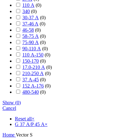
110 А
(
0
)
340
(
0
)
30-37 А
(
0
)
37-46 A
(
0
)
46-58
(
0
)
58-75 А
(
0
)
75-90 А
(
0
)
90-110 А
(
0
)
110 А-150
(
0
)
150-170
(
0
)
17.0-210 А
(
0
)
210-250 А
(
0
)
37 А-45
(
0
)
152 А-176
(
0
)
480-540
(
0
)
Show
(
0
)
Cancel
Reset all
×
G 37 А/P 45 А
×
Home
Vector S