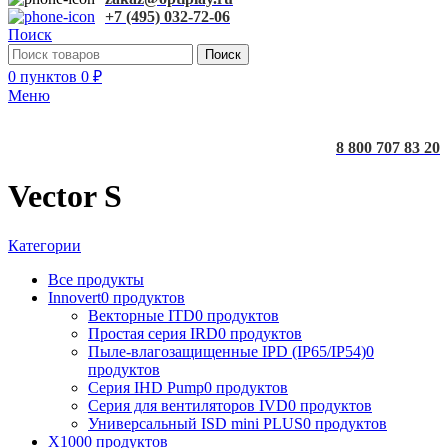
+7 (495) 032-72-06
Поиск
Поиск
0
пунктов
0
₽
Меню
8 800 707 83 20
Vector S
Категории
Все
продукты
Innovert
0 продуктов
Векторные ITD
0 продуктов
Простая серия IRD
0 продуктов
Пыле-влагозащищенные IPD (IP65/IP54)
0
продуктов
Серия IHD Pump
0 продуктов
Серия для вентиляторов IVD
0 продуктов
Универсальный ISD mini PLUS
0 продуктов
X100
0 продуктов