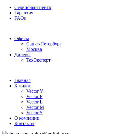
Сервисный центр
Гарантия
FAQs
Частотные преобразователи OptiPlay
Офисы
Санкт-Петербург
Москва
Дилеры
ТехЭксперт
Главная
Каталог
Vector V
Vector F
Vector L
Vector M
Vector S
О компании
Контакты
zakaz@optiplay.ru