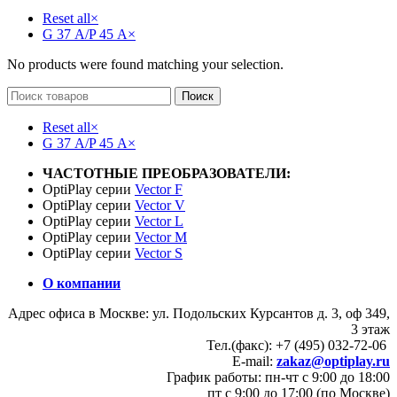
Reset all
×
G 37 А/P 45 А
×
No products were found matching your selection.
Поиск
Reset all
×
G 37 А/P 45 А
×
ЧАСТОТНЫЕ ПРЕОБРАЗОВАТЕЛИ:
OptiPlay серии
Vector F
OptiPlay серии
Vector V
OptiPlay серии
Vector L
OptiPlay серии
Vector M
OptiPlay серии
Vector S
О компании
Адрес офиса в Москве: ул. Подольских Курсантов д. 3, оф 349,
3 этаж
Тел.(факс): +7 (495) 032-72-06
E-mail:
zakaz@optiplay.ru
График работы: пн-чт с 9:00 до 18:00
пт с 9:00 до 17:00 (по Москве)