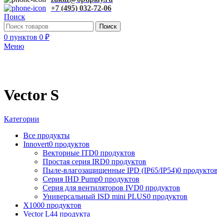
+7 (495) 032-72-06
Поиск
Поиск
0
пунктов
0
₽
Меню
Vector S
Категории
Все
продукты
Innovert
0 продуктов
Векторные ITD
0 продуктов
Простая серия IRD
0 продуктов
Пыле-влагозащищенные IPD (IP65/IP54)
0 продукто
Серия IHD Pump
0 продуктов
Серия для вентиляторов IVD
0 продуктов
Универсальный ISD mini PLUS
0 продуктов
X100
0 продуктов
Vector L
44 продукта