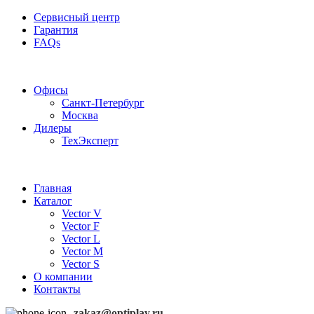
Сервисный центр
Гарантия
FAQs
Частотные преобразователи OptiPlay
Офисы
Санкт-Петербург
Москва
Дилеры
ТехЭксперт
Главная
Каталог
Vector V
Vector F
Vector L
Vector M
Vector S
О компании
Контакты
zakaz@optiplay.ru