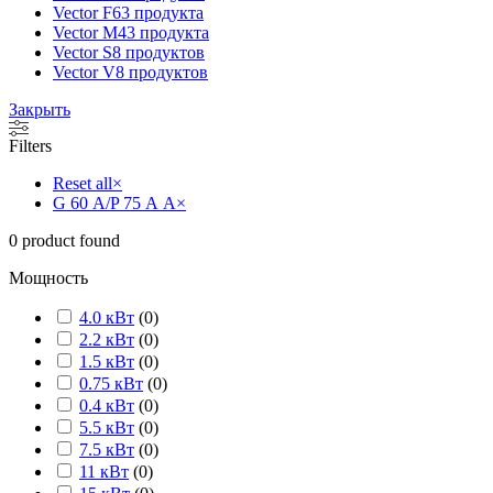
Vector F
63 продукта
Vector M
43 продукта
Vector S
8 продуктов
Vector V
8 продуктов
Закрыть
Filters
Reset all
×
G 60 А/P 75 А А
×
0
product found
Мощность
4.0 кВт
(
0
)
2.2 кВт
(
0
)
1.5 кВт
(
0
)
0.75 кВт
(
0
)
0.4 кВт
(
0
)
5.5 кВт
(
0
)
7.5 кВт
(
0
)
11 кВт
(
0
)