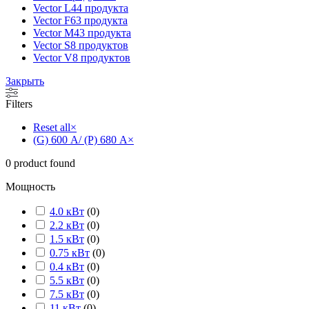
Vector L
44 продукта
Vector F
63 продукта
Vector M
43 продукта
Vector S
8 продуктов
Vector V
8 продуктов
Закрыть
Filters
Reset all
×
(G) 600 А/ (P) 680 А
×
0
product found
Мощность
4.0 кВт
(
0
)
2.2 кВт
(
0
)
1.5 кВт
(
0
)
0.75 кВт
(
0
)
0.4 кВт
(
0
)
5.5 кВт
(
0
)
7.5 кВт
(
0
)
11 кВт
(
0
)