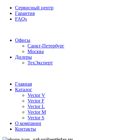
Сервисный центр
Гарантия
FAQs
Частотные преобразователи OptiPlay
Офисы
Санкт-Петербург
Москва
Дилеры
ТехЭксперт
Главная
Каталог
Vector V
Vector F
Vector L
Vector M
Vector S
О компании
Контакты
zakaz@optiplay.ru