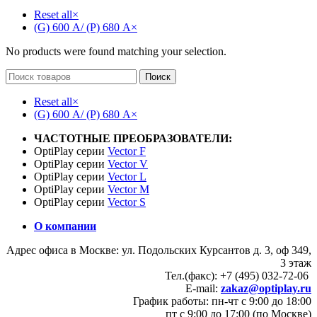
Reset all
×
(G) 600 А/ (P) 680 А
×
No products were found matching your selection.
Поиск
Reset all
×
(G) 600 А/ (P) 680 А
×
ЧАСТОТНЫЕ ПРЕОБРАЗОВАТЕЛИ:
OptiPlay серии
Vector F
OptiPlay серии
Vector V
OptiPlay серии
Vector L
OptiPlay серии
Vector M
OptiPlay серии
Vector S
О компании
Адрес офиса в Москве: ул. Подольских Курсантов д. 3, оф 349,
3 этаж
Тел.(факс): +7 (495) 032-72-06
E-mail:
zakaz@optiplay.ru
График работы: пн-чт с 9:00 до 18:00
пт с 9:00 до 17:00 (по Москве)