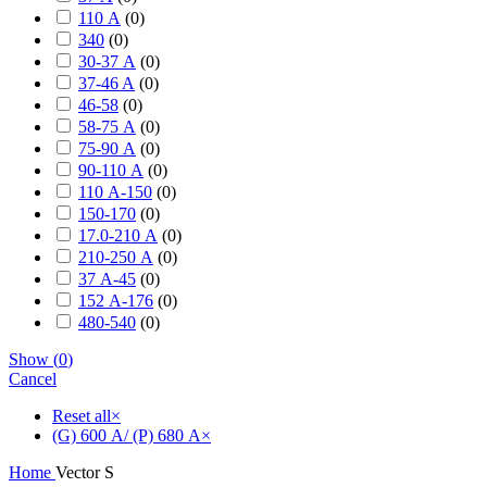
110 А
(
0
)
340
(
0
)
30-37 А
(
0
)
37-46 A
(
0
)
46-58
(
0
)
58-75 А
(
0
)
75-90 А
(
0
)
90-110 А
(
0
)
110 А-150
(
0
)
150-170
(
0
)
17.0-210 А
(
0
)
210-250 А
(
0
)
37 А-45
(
0
)
152 А-176
(
0
)
480-540
(
0
)
Show
(
0
)
Cancel
Reset all
×
(G) 600 А/ (P) 680 А
×
Home
Vector S