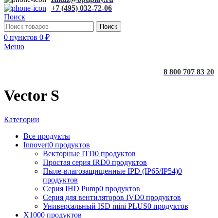
+7 (495) 032-72-06
Поиск
Поиск
0
пунктов
0
₽
Меню
8 800 707 83 20
Vector S
Категории
Все
продукты
Innovert
0 продуктов
Векторные ITD
0 продуктов
Простая серия IRD
0 продуктов
Пыле-влагозащищенные IPD (IP65/IP54)
0
продуктов
Серия IHD Pump
0 продуктов
Серия для вентиляторов IVD
0 продуктов
Универсальный ISD mini PLUS
0 продуктов
X100
0 продуктов