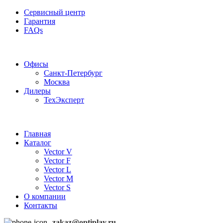
Сервисный центр
Гарантия
FAQs
Частотные преобразователи OptiPlay
Офисы
Санкт-Петербург
Москва
Дилеры
ТехЭксперт
Главная
Каталог
Vector V
Vector F
Vector L
Vector M
Vector S
О компании
Контакты
zakaz@optiplay.ru