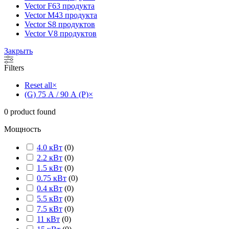
Vector F
63 продукта
Vector M
43 продукта
Vector S
8 продуктов
Vector V
8 продуктов
Закрыть
Filters
Reset all
×
(G) 75 А / 90 А (P)
×
0
product found
Мощность
4.0 кВт
(
0
)
2.2 кВт
(
0
)
1.5 кВт
(
0
)
0.75 кВт
(
0
)
0.4 кВт
(
0
)
5.5 кВт
(
0
)
7.5 кВт
(
0
)
11 кВт
(
0
)