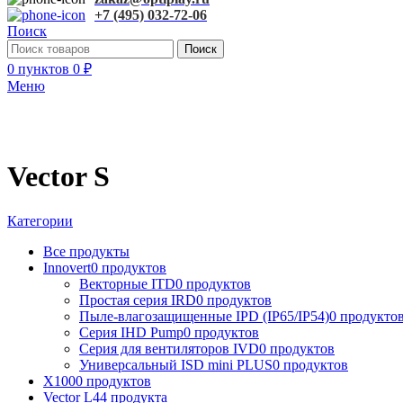
+7 (495) 032-72-06
Поиск
Поиск
0
пунктов
0
₽
Меню
Vector S
Категории
Все
продукты
Innovert
0 продуктов
Векторные ITD
0 продуктов
Простая серия IRD
0 продуктов
Пыле-влагозащищенные IPD (IP65/IP54)
0 продукто
Серия IHD Pump
0 продуктов
Серия для вентиляторов IVD
0 продуктов
Универсальный ISD mini PLUS
0 продуктов
X100
0 продуктов
Vector L
44 продукта