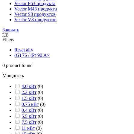
Vector F
63 продукта
Vector M
43 продукта
Vector S
8 продуктов
Vector V
8 продуктов
Закрыть
Filters
Reset all
×
(G) 75 / (P) 90 А
×
0
product found
Мощность
4.0 кВт
(
0
)
2.2 кВт
(
0
)
1.5 кВт
(
0
)
0.75 кВт
(
0
)
0.4 кВт
(
0
)
5.5 кВт
(
0
)
7.5 кВт
(
0
)
11 кВт
(
0
)