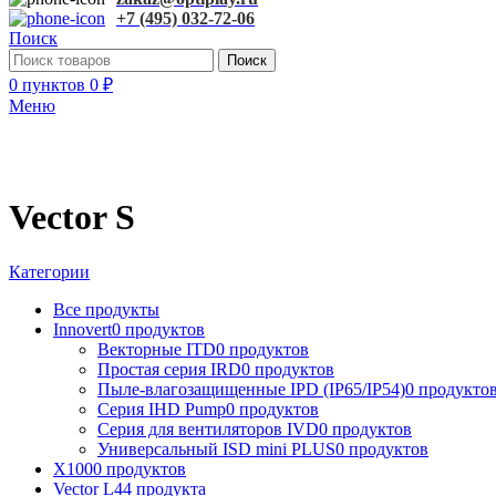
+7 (495) 032-72-06
Поиск
Поиск
0
пунктов
0
₽
Меню
Vector S
Категории
Все
продукты
Innovert
0 продуктов
Векторные ITD
0 продуктов
Простая серия IRD
0 продуктов
Пыле-влагозащищенные IPD (IP65/IP54)
0 продукто
Серия IHD Pump
0 продуктов
Серия для вентиляторов IVD
0 продуктов
Универсальный ISD mini PLUS
0 продуктов
X100
0 продуктов
Vector L
44 продукта