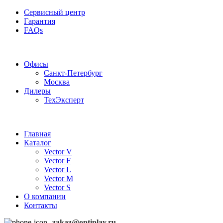
Сервисный центр
Гарантия
FAQs
Частотные преобразователи OptiPlay
Офисы
Санкт-Петербург
Москва
Дилеры
ТехЭксперт
Главная
Каталог
Vector V
Vector F
Vector L
Vector M
Vector S
О компании
Контакты
zakaz@optiplay.ru