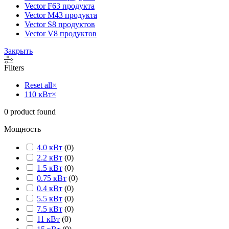
Vector F
63 продукта
Vector M
43 продукта
Vector S
8 продуктов
Vector V
8 продуктов
Закрыть
Filters
Reset all
×
110 кВт
×
0
product found
Мощность
4.0 кВт
(
0
)
2.2 кВт
(
0
)
1.5 кВт
(
0
)
0.75 кВт
(
0
)
0.4 кВт
(
0
)
5.5 кВт
(
0
)
7.5 кВт
(
0
)
11 кВт
(
0
)