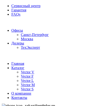
Сервисный центр
Гарантия
FAQs
Частотные преобразователи OptiPlay
Офисы
Санкт-Петербург
Москва
Дилеры
ТехЭксперт
Главная
Каталог
Vector V
Vector F
Vector L
Vector M
Vector S
О компании
Контакты
zakaz@optiplay.ru