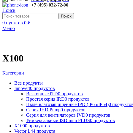
+7 (495) 032-72-06
Поиск
Поиск
0
пунктов
0
₽
Меню
X100
Категории
Все
продукты
Innovert
0 продуктов
Векторные ITD
0 продуктов
Простая серия IRD
0 продуктов
Пыле-влагозащищенные IPD (IP65/IP54)
0 продукто
Серия IHD Pump
0 продуктов
Серия для вентиляторов IVD
0 продуктов
Универсальный ISD mini PLUS
0 продуктов
X100
0 продуктов
Vector L
44 продукта