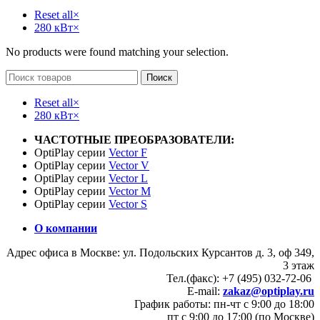
Reset all
×
280 кВт
×
No products were found matching your selection.
Поиск
Reset all
×
280 кВт
×
ЧАСТОТНЫЕ ПРЕОБРАЗОВАТЕЛИ:
OptiPlay серии
Vector F
OptiPlay серии
Vector V
OptiPlay серии
Vector L
OptiPlay серии
Vector M
OptiPlay серии
Vector S
О компании
Адрес офиса в Москве: ул. Подольских Курсантов д. 3, оф 349,
3 этаж
Тел.(факс): +7 (495) 032-72-06
E-mail:
zakaz@optiplay.ru
График работы: пн-чт с 9:00 до 18:00
пт с 9:00 до 17:00 (по Москве)