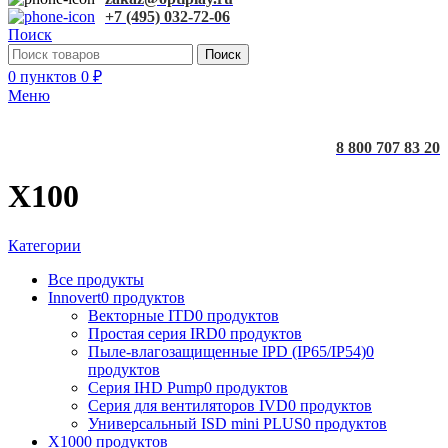
+7 (495) 032-72-06
Поиск
Поиск
0
пунктов
0
₽
Меню
8 800 707 83 20
X100
Категории
Все
продукты
Innovert
0 продуктов
Векторные ITD
0 продуктов
Простая серия IRD
0 продуктов
Пыле-влагозащищенные IPD (IP65/IP54)
0
продуктов
Серия IHD Pump
0 продуктов
Серия для вентиляторов IVD
0 продуктов
Универсальный ISD mini PLUS
0 продуктов
X100
0 продуктов