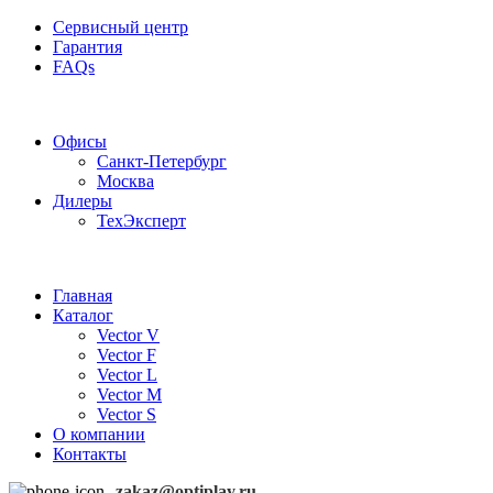
Сервисный центр
Гарантия
FAQs
Частотные преобразователи OptiPlay
Офисы
Санкт-Петербург
Москва
Дилеры
ТехЭксперт
Главная
Каталог
Vector V
Vector F
Vector L
Vector M
Vector S
О компании
Контакты
zakaz@optiplay.ru