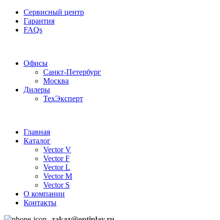
Сервисный центр
Гарантия
FAQs
Частотные преобразователи OptiPlay
Офисы
Санкт-Петербург
Москва
Дилеры
ТехЭксперт
Главная
Каталог
Vector V
Vector F
Vector L
Vector M
Vector S
О компании
Контакты
zakaz@optiplay.ru