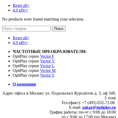
Reset all
×
4.0 кВт
×
No products were found matching your selection.
Поиск
Reset all
×
4.0 кВт
×
ЧАСТОТНЫЕ ПРЕОБРАЗОВАТЕЛИ:
OptiPlay серии
Vector F
OptiPlay серии
Vector V
OptiPlay серии
Vector L
OptiPlay серии
Vector M
OptiPlay серии
Vector S
О компании
Адрес офиса в Москве: ул. Подольских Курсантов д. 3, оф 349,
3 этаж
Тел.(факс): +7 (495) 032-72-06
E-mail:
zakaz@optiplay.ru
График работы: пн-чт с 9:00 до 18:00
пт с 9:00 до 17:00 (по Москве)