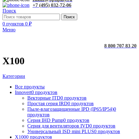
+7 (495) 032-72-06
Поиск
Поиск
0
пунктов
0
₽
Меню
8 800 707 83 20
X100
Категории
Все
продукты
Innovert
0 продуктов
Векторные ITD
0 продуктов
Простая серия IRD
0 продуктов
Пыле-влагозащищенные IPD (IP65/IP54)
0
продуктов
Серия IHD Pump
0 продуктов
Серия для вентиляторов IVD
0 продуктов
Универсальный ISD mini PLUS
0 продуктов
X100
0 продуктов