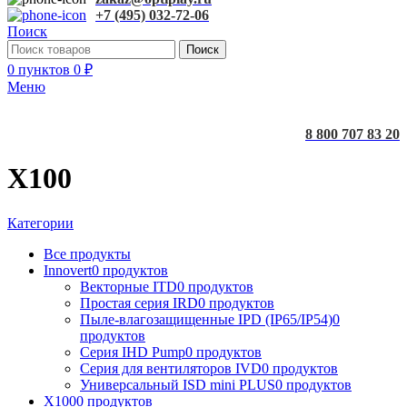
+7 (495) 032-72-06
Поиск
Поиск
0
пунктов
0
₽
Меню
8 800 707 83 20
X100
Категории
Все
продукты
Innovert
0 продуктов
Векторные ITD
0 продуктов
Простая серия IRD
0 продуктов
Пыле-влагозащищенные IPD (IP65/IP54)
0
продуктов
Серия IHD Pump
0 продуктов
Серия для вентиляторов IVD
0 продуктов
Универсальный ISD mini PLUS
0 продуктов
X100
0 продуктов