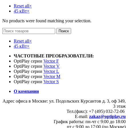
Reset all
×
45 кВт
×
No products were found matching your selection.
Поиск
Reset all
×
45 кВт
×
ЧАСТОТНЫЕ ПРЕОБРАЗОВАТЕЛИ:
OptiPlay серии
Vector F
OptiPlay серии
Vector V
OptiPlay серии
Vector L
OptiPlay серии
Vector M
OptiPlay серии
Vector S
О компании
Адрес офиса в Москве: ул. Подольских Курсантов д. 3, оф 349,
3 этаж
Тел.(факс): +7 (495) 032-72-06
E-mail:
zakaz@optiplay.ru
График работы: пн-чт с 9:00 до 18:00
пт с 9:00 до 17:00 (по Москве)