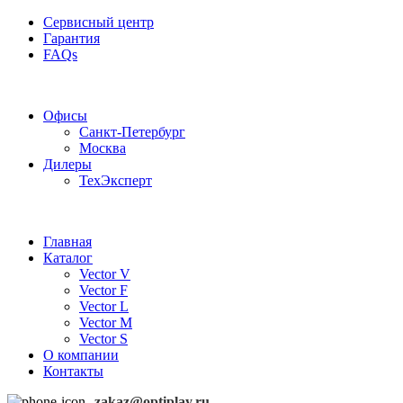
Сервисный центр
Гарантия
FAQs
Частотные преобразователи OptiPlay
Офисы
Санкт-Петербург
Москва
Дилеры
ТехЭксперт
Главная
Каталог
Vector V
Vector F
Vector L
Vector M
Vector S
О компании
Контакты
zakaz@optiplay.ru