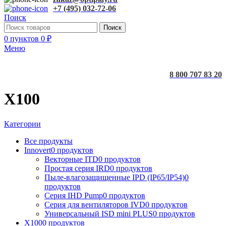
+7 (495) 032-72-06
Поиск
Поиск
0
пунктов
0
₽
Меню
8 800 707 83 20
X100
Категории
Все
продукты
Innovert
0 продуктов
Векторные ITD
0 продуктов
Простая серия IRD
0 продуктов
Пыле-влагозащищенные IPD (IP65/IP54)
0
продуктов
Серия IHD Pump
0 продуктов
Серия для вентиляторов IVD
0 продуктов
Универсальный ISD mini PLUS
0 продуктов
X100
0 продуктов