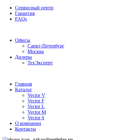
Сервисный центр
Гарантия
FAQs
Частотные преобразователи OptiPlay
Офисы
Санкт-Петербург
Москва
Дилеры
ТехЭксперт
Главная
Каталог
Vector V
Vector F
Vector L
Vector M
Vector S
О компании
Контакты
zakaz@optiplay.ru