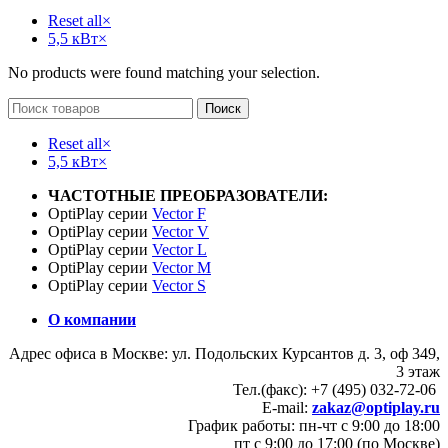
Reset all
×
5,5 кВт
×
No products were found matching your selection.
Поиск
Reset all
×
5,5 кВт
×
ЧАСТОТНЫЕ ПРЕОБРАЗОВАТЕЛИ:
OptiPlay серии
Vector F
OptiPlay серии
Vector V
OptiPlay серии
Vector L
OptiPlay серии
Vector M
OptiPlay серии
Vector S
О компании
Адрес офиса в Москве: ул. Подольских Курсантов д. 3, оф 349,
3 этаж
Тел.(факс): +7 (495) 032-72-06
E-mail:
zakaz@optiplay.ru
График работы: пн-чт с 9:00 до 18:00
пт с 9:00 до 17:00 (по Москве)