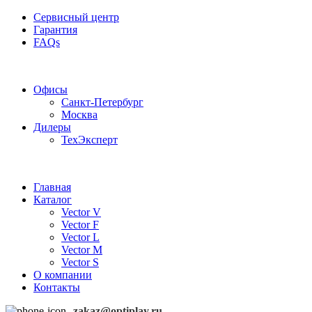
Сервисный центр
Гарантия
FAQs
Частотные преобразователи OptiPlay
Офисы
Санкт-Петербург
Москва
Дилеры
ТехЭксперт
Главная
Каталог
Vector V
Vector F
Vector L
Vector M
Vector S
О компании
Контакты
zakaz@optiplay.ru