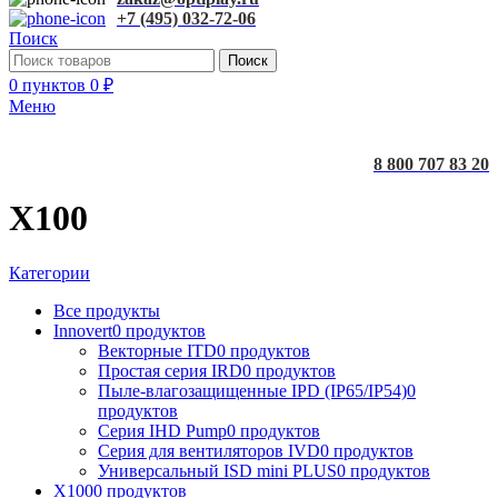
+7 (495) 032-72-06
Поиск
Поиск
0
пунктов
0
₽
Меню
8 800 707 83 20
X100
Категории
Все
продукты
Innovert
0 продуктов
Векторные ITD
0 продуктов
Простая серия IRD
0 продуктов
Пыле-влагозащищенные IPD (IP65/IP54)
0
продуктов
Серия IHD Pump
0 продуктов
Серия для вентиляторов IVD
0 продуктов
Универсальный ISD mini PLUS
0 продуктов
X100
0 продуктов