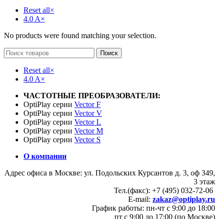
Reset all
×
4.0 A
×
No products were found matching your selection.
Поиск
Reset all
×
4.0 A
×
ЧАСТОТНЫЕ ПРЕОБРАЗОВАТЕЛИ:
OptiPlay серии
Vector F
OptiPlay серии
Vector V
OptiPlay серии
Vector L
OptiPlay серии
Vector M
OptiPlay серии
Vector S
О компании
Адрес офиса в Москве: ул. Подольских Курсантов д. 3, оф 349,
3 этаж
Тел.(факс): +7 (495) 032-72-06
E-mail:
zakaz@optiplay.ru
График работы: пн-чт с 9:00 до 18:00
пт с 9:00 до 17:00 (по Москве)