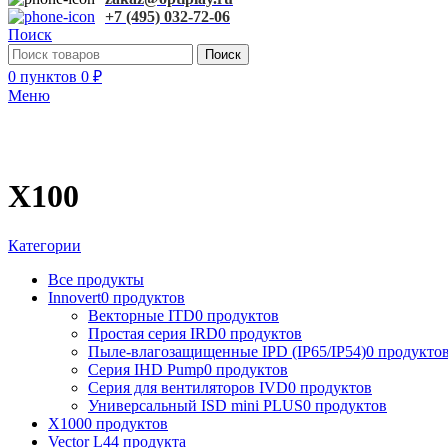
+7 (495) 032-72-06
Поиск
Поиск
0
пунктов
0
₽
Меню
X100
Категории
Все
продукты
Innovert
0 продуктов
Векторные ITD
0 продуктов
Простая серия IRD
0 продуктов
Пыле-влагозащищенные IPD (IP65/IP54)
0 продукто
Серия IHD Pump
0 продуктов
Серия для вентиляторов IVD
0 продуктов
Универсальный ISD mini PLUS
0 продуктов
X100
0 продуктов
Vector L
44 продукта