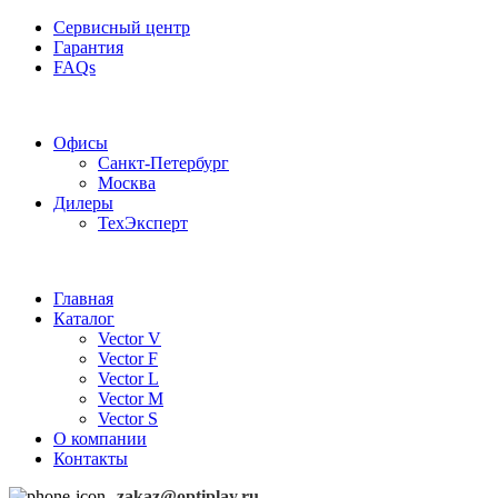
Сервисный центр
Гарантия
FAQs
Частотные преобразователи OptiPlay
Офисы
Санкт-Петербург
Москва
Дилеры
ТехЭксперт
Главная
Каталог
Vector V
Vector F
Vector L
Vector M
Vector S
О компании
Контакты
zakaz@optiplay.ru