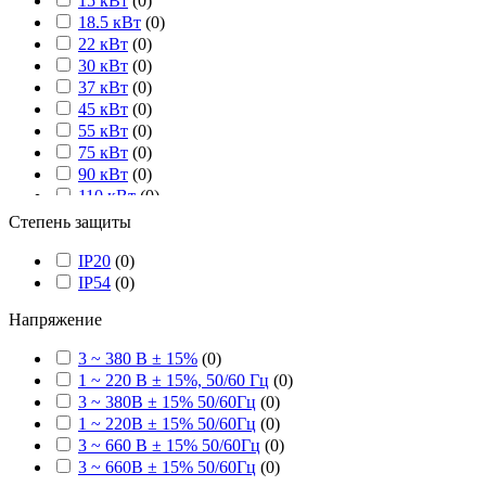
15 кВт
(
0
)
18.5 кВт
(
0
)
22 кВт
(
0
)
30 кВт
(
0
)
37 кВт
(
0
)
45 кВт
(
0
)
55 кВт
(
0
)
75 кВт
(
0
)
90 кВт
(
0
)
110 кВт
(
0
)
220 кВт
(
0
)
Степень защиты
132 кВт
(
0
)
160 кВт
IP20
(
0
)
(
0
)
185 кВт
IP54
(
0
)
(
0
)
200 кВт
(
0
)
Напряжение
250 кВт
(
0
)
280 кВт
(
0
)
3 ~ 380 В ± 15%
(
0
)
315 кВт
(
0
)
1 ~ 220 В ± 15%, 50/60 Гц
(
0
)
355 кВт
(
0
)
3 ~ 380В ± 15% 50/60Гц
(
0
)
275 кВт
(
0
)
1 ~ 220В ± 15% 50/60Гц
(
0
)
400 кВт
(
0
)
3 ~ 660 В ± 15% 50/60Гц
(
0
)
500 кВт
(
0
)
3 ~ 660В ± 15% 50/60Гц
(
0
)
630 кВт
(
0
)