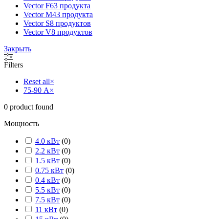
Vector F
63 продукта
Vector M
43 продукта
Vector S
8 продуктов
Vector V
8 продуктов
Закрыть
Filters
Reset all
×
75-90 А
×
0
product found
Мощность
4.0 кВт
(
0
)
2.2 кВт
(
0
)
1.5 кВт
(
0
)
0.75 кВт
(
0
)
0.4 кВт
(
0
)
5.5 кВт
(
0
)
7.5 кВт
(
0
)
11 кВт
(
0
)