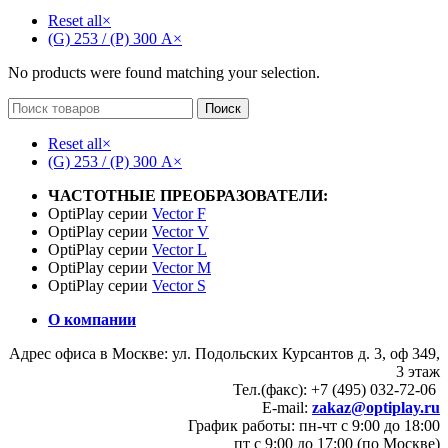
Reset all
×
(G) 253 / (P) 300 А
×
No products were found matching your selection.
Поиск
Reset all
×
(G) 253 / (P) 300 А
×
ЧАСТОТНЫЕ ПРЕОБРАЗОВАТЕЛИ:
OptiPlay серии
Vector F
OptiPlay серии
Vector V
OptiPlay серии
Vector L
OptiPlay серии
Vector M
OptiPlay серии
Vector S
О компании
Адрес офиса в Москве: ул. Подольских Курсантов д. 3, оф 349,
3 этаж
Тел.(факс): +7 (495) 032-72-06
E-mail:
zakaz@optiplay.ru
График работы: пн-чт с 9:00 до 18:00
пт с 9:00 до 17:00 (по Москве)