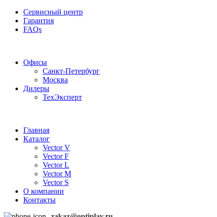
Сервисный центр
Гарантия
FAQs
Частотные преобразователи OptiPlay
Офисы
Санкт-Петербург
Москва
Дилеры
ТехЭксперт
Главная
Каталог
Vector V
Vector F
Vector L
Vector M
Vector S
О компании
Контакты
zakaz@optiplay.ru