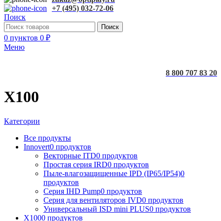
+7 (495) 032-72-06
Поиск
Поиск
0
пунктов
0
₽
Меню
8 800 707 83 20
X100
Категории
Все
продукты
Innovert
0 продуктов
Векторные ITD
0 продуктов
Простая серия IRD
0 продуктов
Пыле-влагозащищенные IPD (IP65/IP54)
0
продуктов
Серия IHD Pump
0 продуктов
Серия для вентиляторов IVD
0 продуктов
Универсальный ISD mini PLUS
0 продуктов
X100
0 продуктов