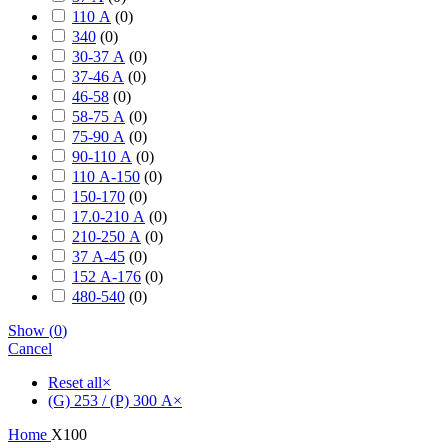
110 А
(
0
)
340
(
0
)
30-37 А
(
0
)
37-46 A
(
0
)
46-58
(
0
)
58-75 А
(
0
)
75-90 А
(
0
)
90-110 А
(
0
)
110 А-150
(
0
)
150-170
(
0
)
17.0-210 А
(
0
)
210-250 А
(
0
)
37 А-45
(
0
)
152 А-176
(
0
)
480-540
(
0
)
Show
(
0
)
Cancel
Reset all
×
(G) 253 / (P) 300 А
×
Home
X100