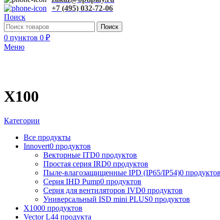
+7 (495) 032-72-06
Поиск
Поиск
0
пунктов
0
₽
Меню
X100
Категории
Все
продукты
Innovert
0 продуктов
Векторные ITD
0 продуктов
Простая серия IRD
0 продуктов
Пыле-влагозащищенные IPD (IP65/IP54)
0 продукто
Серия IHD Pump
0 продуктов
Серия для вентиляторов IVD
0 продуктов
Универсальный ISD mini PLUS
0 продуктов
X100
0 продуктов
Vector L
44 продукта