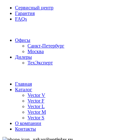
Сервисный центр
Гарантия
FAQs
Частотные преобразователи OptiPlay
Офисы
Санкт-Петербург
Москва
Дилеры
ТехЭксперт
Главная
Каталог
Vector V
Vector F
Vector L
Vector M
Vector S
О компании
Контакты
zakaz@optiplay.ru