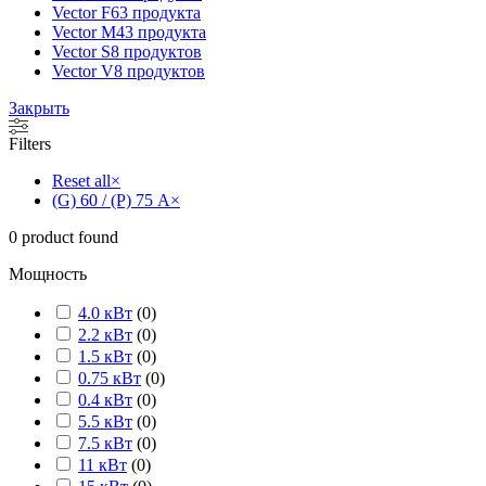
Vector F
63 продукта
Vector M
43 продукта
Vector S
8 продуктов
Vector V
8 продуктов
Закрыть
Filters
Reset all
×
(G) 60 / (P) 75 А
×
0
product found
Мощность
4.0 кВт
(
0
)
2.2 кВт
(
0
)
1.5 кВт
(
0
)
0.75 кВт
(
0
)
0.4 кВт
(
0
)
5.5 кВт
(
0
)
7.5 кВт
(
0
)
11 кВт
(
0
)