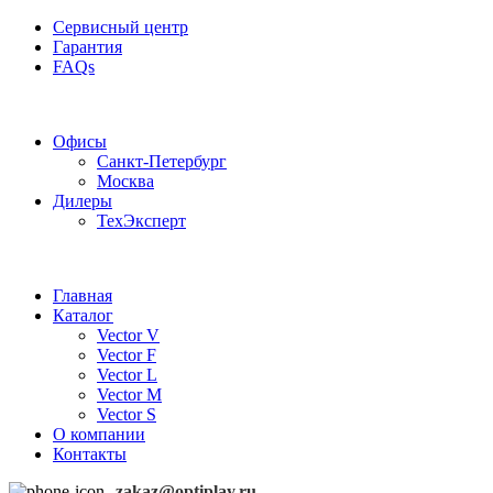
Сервисный центр
Гарантия
FAQs
Частотные преобразователи OptiPlay
Офисы
Санкт-Петербург
Москва
Дилеры
ТехЭксперт
Главная
Каталог
Vector V
Vector F
Vector L
Vector M
Vector S
О компании
Контакты
zakaz@optiplay.ru