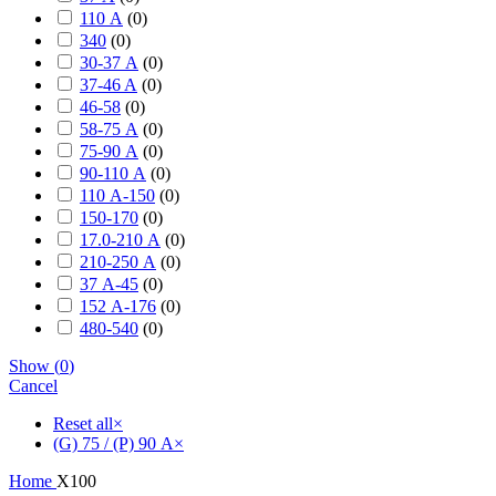
110 А
(
0
)
340
(
0
)
30-37 А
(
0
)
37-46 A
(
0
)
46-58
(
0
)
58-75 А
(
0
)
75-90 А
(
0
)
90-110 А
(
0
)
110 А-150
(
0
)
150-170
(
0
)
17.0-210 А
(
0
)
210-250 А
(
0
)
37 А-45
(
0
)
152 А-176
(
0
)
480-540
(
0
)
Show
(
0
)
Cancel
Reset all
×
(G) 75 / (P) 90 А
×
Home
X100