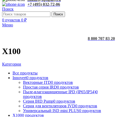
+7 (495) 032-72-06
Поиск
Поиск
0
пунктов
0
₽
Меню
8 800 707 83 20
X100
Категории
Все
продукты
Innovert
0 продуктов
Векторные ITD
0 продуктов
Простая серия IRD
0 продуктов
Пыле-влагозащищенные IPD (IP65/IP54)
0
продуктов
Серия IHD Pump
0 продуктов
Серия для вентиляторов IVD
0 продуктов
Универсальный ISD mini PLUS
0 продуктов
X100
0 продуктов