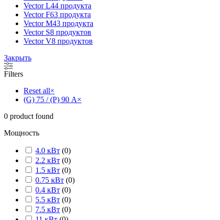
Vector L
44 продукта
Vector F
63 продукта
Vector M
43 продукта
Vector S
8 продуктов
Vector V
8 продуктов
Закрыть
Filters
Reset all
×
(G) 75 / (P) 90 А
×
0
product found
Мощность
4.0 кВт
(
0
)
2.2 кВт
(
0
)
1.5 кВт
(
0
)
0.75 кВт
(
0
)
0.4 кВт
(
0
)
5.5 кВт
(
0
)
7.5 кВт
(
0
)
11 кВт
(
0
)