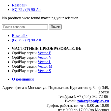
Reset all
×
(G) 75 / (P) 90 А
×
No products were found matching your selection.
Поиск
Reset all
×
(G) 75 / (P) 90 А
×
ЧАСТОТНЫЕ ПРЕОБРАЗОВАТЕЛИ:
OptiPlay серии
Vector F
OptiPlay серии
Vector V
OptiPlay серии
Vector L
OptiPlay серии
Vector M
OptiPlay серии
Vector S
О компании
Адрес офиса в Москве: ул. Подольских Курсантов д. 3, оф 349,
3 этаж
Тел.(факс): +7 (495) 032-72-06
E-mail:
zakaz@optiplay.ru
График работы: пн-чт с 9:00 до 18:00
пт с 9:00 до 17:00 (по Москве)