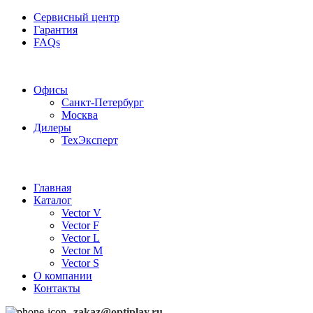
Сервисный центр
Гарантия
FAQs
Частотные преобразователи OptiPlay
Офисы
Санкт-Петербург
Москва
Дилеры
ТехЭксперт
Главная
Каталог
Vector V
Vector F
Vector L
Vector M
Vector S
О компании
Контакты
zakaz@optiplay.ru