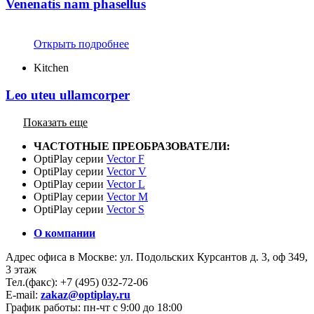
Venenatis nam phasellus
Открыть подробнее
Kitchen
Leo uteu ullamcorper
Показать еще
ЧАСТОТНЫЕ ПРЕОБРАЗОВАТЕЛИ:
OptiPlay серии
Vector F
OptiPlay серии
Vector V
OptiPlay серии
Vector L
OptiPlay серии
Vector M
OptiPlay серии
Vector S
О компании
Адрес офиса в Москве: ул. Подольских Курсантов д. 3, оф 349,
3 этаж
Тел.(факс): +7 (495) 032-72-06
E-mail:
zakaz@optiplay.ru
График работы: пн-чт с 9:00 до 18:00