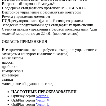
Встроенный тормозной модуль*
Поддержка стандартного протокола MODBUS RTU
Векторное управление с разомкнутым контуром
Режим управления моментом
ПИД-регулирование с функцией спящего режима
Заводские предустановки для стандартных применений
Съемная панель управления в базовой комплектации *для
моделей мощностью до 22 кВт (включительно)
ОБЛАСТЬ ПРИМЕНЕНИЯ
Все применения, где не требуется векторное управление с
замкнутым контуром (наличие энкодера):
вентиляторы
насосы
дробилки
компрессоры
конвейеры
станки
маневровое оборудование и т.д.
ЧАСТОТНЫЕ ПРЕОБРАЗОВАТЕЛИ:
OptiPlay серии
Vector F
OptiPlay серии
Vector V
OptiPlay серии
Vector L