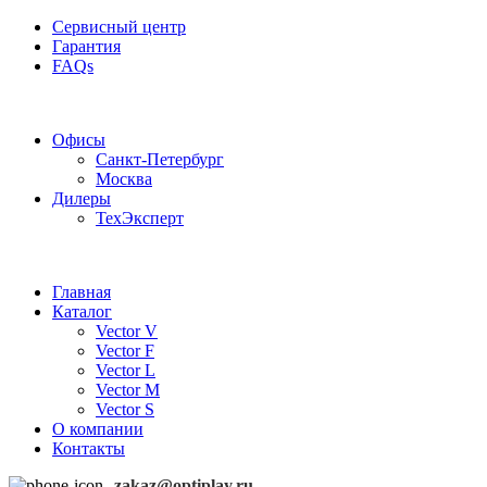
Сервисный центр
Гарантия
FAQs
Частотные преобразователи OptiPlay
Офисы
Санкт-Петербург
Москва
Дилеры
ТехЭксперт
Главная
Каталог
Vector V
Vector F
Vector L
Vector M
Vector S
О компании
Контакты
zakaz@optiplay.ru