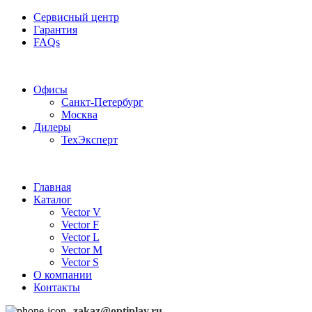
Сервисный центр
Гарантия
FAQs
Частотные преобразователи OptiPlay
Офисы
Санкт-Петербург
Москва
Дилеры
ТехЭксперт
Главная
Каталог
Vector V
Vector F
Vector L
Vector M
Vector S
О компании
Контакты
zakaz@optiplay.ru