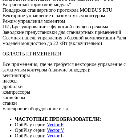
Встроенный тормозной модуль*
Поддержка стандартного протокола MODBUS RTU
Векторное управление с разомкнутым контуром
Режим управления моментом
ПИД-регулирование с функцией спящего режима
Заводские предустановки для стандартных применений
Съемная панель управления в базовой комплектации *для
моделей мощностью до 22 кВт (включительно)
ОБЛАСТЬ ПРИМЕНЕНИЯ
Все применения, где не требуется векторное управление с
замкнутым контуром (наличие энкодера):
вентиляторы
насосы
дробилки
компрессоры
конвейеры
станки
маневровое оборудование и т.д.
ЧАСТОТНЫЕ ПРЕОБРАЗОВАТЕЛИ:
OptiPlay серии
Vector F
OptiPlay серии
Vector V
OptiPlay серии
Vector L