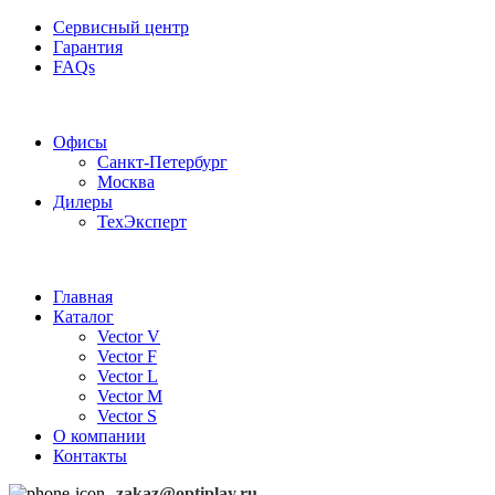
Сервисный центр
Гарантия
FAQs
Частотные преобразователи OptiPlay
Офисы
Санкт-Петербург
Москва
Дилеры
ТехЭксперт
Главная
Каталог
Vector V
Vector F
Vector L
Vector M
Vector S
О компании
Контакты
zakaz@optiplay.ru