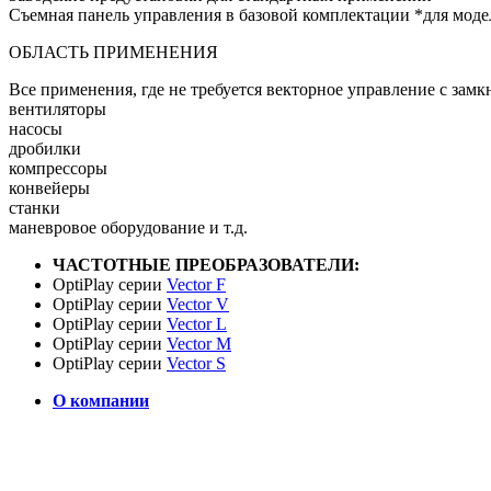
Съемная панель управления в базовой комплектации *для моде
ОБЛАСТЬ ПРИМЕНЕНИЯ
Все применения, где не требуется векторное управление с замк
вентиляторы
насосы
дробилки
компрессоры
конвейеры
станки
маневровое оборудование и т.д.
ЧАСТОТНЫЕ ПРЕОБРАЗОВАТЕЛИ:
OptiPlay серии
Vector F
OptiPlay серии
Vector V
OptiPlay серии
Vector L
OptiPlay серии
Vector M
OptiPlay серии
Vector S
О компании