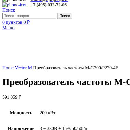
+7 (495) 032-72-06
Поиск
Поиск
0
пунктов
0
₽
Меню
Увеличить
Home
Vector M
Преобразователь частоты M-G200/P220-4F
Преобразователь частоты M-
591 859
₽
Мощность
200 кВт
Напряжение
3 ~ 380В ± 15% 50/60Гц