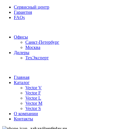
Сервисный центр
Гарантия
FAQs
Частотные преобразователи OptiPlay
Офисы
Санкт-Петербург
Москва
Дилеры
ТехЭксперт
Главная
Каталог
Vector V
Vector F
Vector L
Vector M
Vector S
О компании
Контакты
zakaz@optiplay.ru