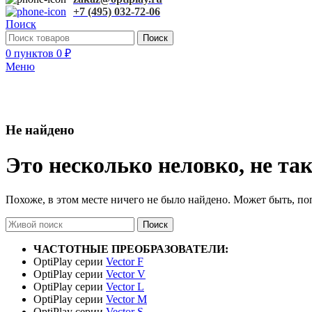
+7 (495) 032-72-06
Поиск
Поиск
0
пунктов
0
₽
Меню
Не найдено
Это несколько неловко, не так
Похоже, в этом месте ничего не было найдено. Может быть, по
Поиск
ЧАСТОТНЫЕ ПРЕОБРАЗОВАТЕЛИ:
OptiPlay серии
Vector F
OptiPlay серии
Vector V
OptiPlay серии
Vector L
OptiPlay серии
Vector M
OptiPlay серии
Vector S