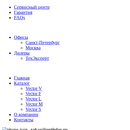
Сервисный центр
Гарантия
FAQs
Частотные преобразователи OptiPlay
Офисы
Санкт-Петербург
Москва
Дилеры
ТехЭксперт
Главная
Каталог
Vector V
Vector F
Vector L
Vector M
Vector S
О компании
Контакты
zakaz@optiplay.ru