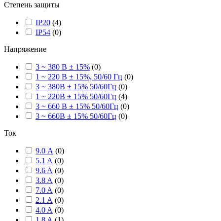
Степень защиты
IP20
(
4
)
IP54
(
0
)
Напряжение
3 ~ 380 В ± 15%
(
0
)
1 ~ 220 В ± 15%, 50/60 Гц
(
0
)
3 ~ 380В ± 15% 50/60Гц
(
0
)
1 ~ 220В ± 15% 50/60Гц
(
4
)
3 ~ 660 В ± 15% 50/60Гц
(
0
)
3 ~ 660В ± 15% 50/60Гц
(
0
)
Ток
9.0 А
(
0
)
5.1 A
(
0
)
9.6 A
(
0
)
3.8 A
(
0
)
7.0 A
(
0
)
2.1 A
(
0
)
4.0 A
(
0
)
1.8 A
(
1
)