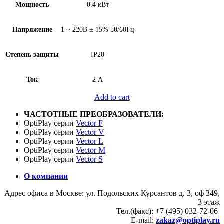
Мощность
0.4 кВт
Напряжение
1 ~ 220В ± 15% 50/60Гц
Степень защиты
IP20
Ток
2 А
Add to cart
ЧАСТОТНЫЕ ПРЕОБРАЗОВАТЕЛИ:
OptiPlay серии
Vector F
OptiPlay серии
Vector V
OptiPlay серии
Vector L
OptiPlay серии
Vector M
OptiPlay серии
Vector S
О компании
Адрес офиса в Москве: ул. Подольских Курсантов д. 3, оф 349,
3 этаж
Тел.(факс): +7 (495) 032-72-06
E-mail:
zakaz@optiplay.ru