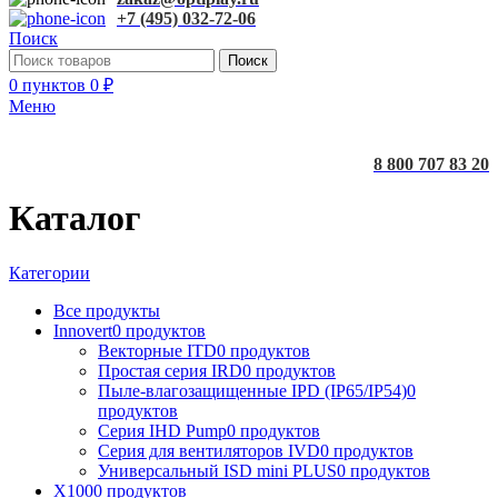
+7 (495) 032-72-06
Поиск
Поиск
0
пунктов
0
₽
Меню
8 800 707 83 20
Каталог
Категории
Все
продукты
Innovert
0 продуктов
Векторные ITD
0 продуктов
Простая серия IRD
0 продуктов
Пыле-влагозащищенные IPD (IP65/IP54)
0
продуктов
Серия IHD Pump
0 продуктов
Серия для вентиляторов IVD
0 продуктов
Универсальный ISD mini PLUS
0 продуктов
X100
0 продуктов