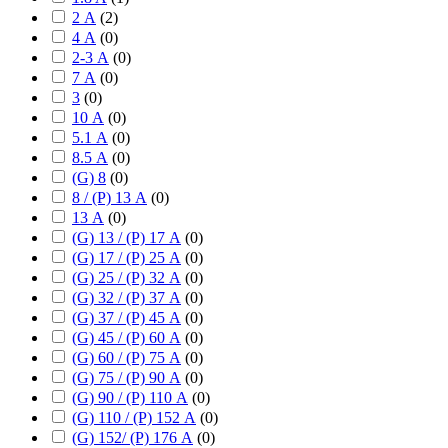
2 А
(
2
)
4 А
(
0
)
2-3 А
(
0
)
7 А
(
0
)
3
(
0
)
10 А
(
0
)
5.1 А
(
0
)
8.5 А
(
0
)
(G) 8
(
0
)
8 / (P) 13 А
(
0
)
13 А
(
0
)
(G) 13 / (P) 17 А
(
0
)
(G) 17 / (P) 25 А
(
0
)
(G) 25 / (P) 32 А
(
0
)
(G) 32 / (P) 37 А
(
0
)
(G) 37 / (P) 45 А
(
0
)
(G) 45 / (P) 60 А
(
0
)
(G) 60 / (P) 75 А
(
0
)
(G) 75 / (P) 90 А
(
0
)
(G) 90 / (P) 110 А
(
0
)
(G) 110 / (P) 152 А
(
0
)
(G) 152/ (P) 176 А
(
0
)