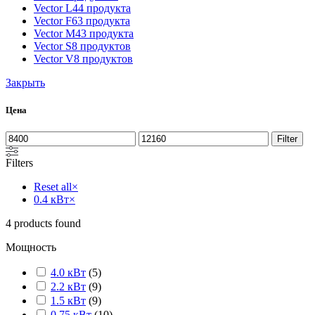
Vector L
44 продукта
Vector F
63 продукта
Vector M
43 продукта
Vector S
8 продуктов
Vector V
8 продуктов
Закрыть
Цена
Filter
Filters
Reset all
×
0.4 кВт
×
4
products found
Мощность
4.0 кВт
(
5
)
2.2 кВт
(
9
)
1.5 кВт
(
9
)
0.75 кВт
(
10
)