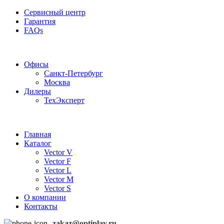
Сервисный центр
Гарантия
FAQs
Частотные преобразователи OptiPlay
Офисы
Санкт-Петербург
Москва
Дилеры
ТехЭксперт
Главная
Каталог
Vector V
Vector F
Vector L
Vector M
Vector S
О компании
Контакты
zakaz@optiplay.ru