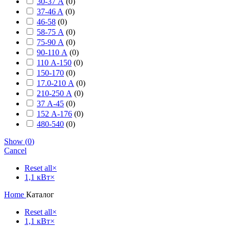
30-37 А
(
0
)
37-46 A
(
0
)
46-58
(
0
)
58-75 А
(
0
)
75-90 А
(
0
)
90-110 А
(
0
)
110 А-150
(
0
)
150-170
(
0
)
17.0-210 А
(
0
)
210-250 А
(
0
)
37 А-45
(
0
)
152 А-176
(
0
)
480-540
(
0
)
Show
(
0
)
Cancel
Reset all
×
1,1 кВт
×
Home
Каталог
Reset all
×
1,1 кВт
×