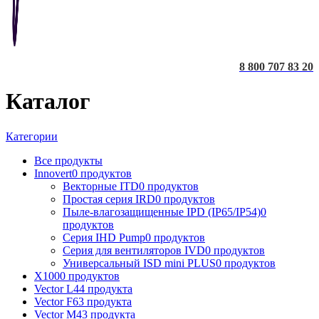
8 800 707 83 20
Каталог
Категории
Все
продукты
Innovert
0 продуктов
Векторные ITD
0 продуктов
Простая серия IRD
0 продуктов
Пыле-влагозащищенные IPD (IP65/IP54)
0
продуктов
Серия IHD Pump
0 продуктов
Серия для вентиляторов IVD
0 продуктов
Универсальный ISD mini PLUS
0 продуктов
X100
0 продуктов
Vector L
44 продукта
Vector F
63 продукта
Vector M
43 продукта