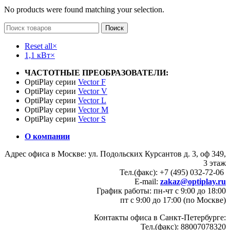
No products were found matching your selection.
Поиск
Reset all
×
1,1 кВт
×
ЧАСТОТНЫЕ ПРЕОБРАЗОВАТЕЛИ:
OptiPlay серии
Vector F
OptiPlay серии
Vector V
OptiPlay серии
Vector L
OptiPlay серии
Vector M
OptiPlay серии
Vector S
О компании
Адрес офиса в Москве: ул. Подольских Курсантов д. 3, оф 349,
3 этаж
Тел.(факс): +7 (495) 032-72-06
E-mail:
zakaz@optiplay.ru
График работы: пн-чт с 9:00 до 18:00
пт с 9:00 до 17:00 (по Москве)
Контакты офиса в Санкт-Петербурге:
Тел.(факс): 88007078320