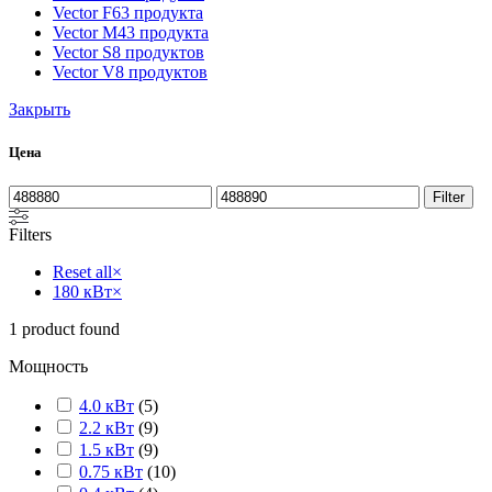
Vector F
63 продукта
Vector M
43 продукта
Vector S
8 продуктов
Vector V
8 продуктов
Закрыть
Цена
Filter
Filters
Reset all
×
180 кВт
×
1
product found
Мощность
4.0 кВт
(
5
)
2.2 кВт
(
9
)
1.5 кВт
(
9
)
0.75 кВт
(
10
)