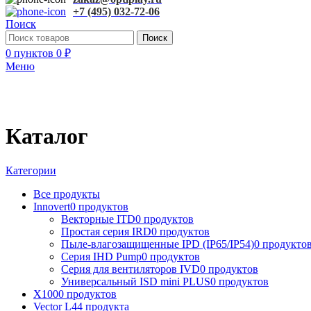
+7 (495) 032-72-06
Поиск
Поиск
0
пунктов
0
₽
Меню
Каталог
Категории
Все
продукты
Innovert
0 продуктов
Векторные ITD
0 продуктов
Простая серия IRD
0 продуктов
Пыле-влагозащищенные IPD (IP65/IP54)
0 продукто
Серия IHD Pump
0 продуктов
Серия для вентиляторов IVD
0 продуктов
Универсальный ISD mini PLUS
0 продуктов
X100
0 продуктов
Vector L
44 продукта