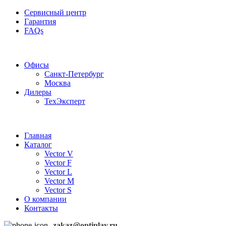
Сервисный центр
Гарантия
FAQs
Частотные преобразователи OptiPlay
Офисы
Санкт-Петербург
Москва
Дилеры
ТехЭксперт
Главная
Каталог
Vector V
Vector F
Vector L
Vector M
Vector S
О компании
Контакты
zakaz@optiplay.ru