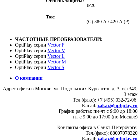
Степень защиты
IP20
Ток
(G) 380 А / 420 А (P)
ЧАСТОТНЫЕ ПРЕОБРАЗОВАТЕЛИ:
OptiPlay серии
Vector F
OptiPlay серии
Vector V
OptiPlay серии
Vector L
OptiPlay серии
Vector M
OptiPlay серии
Vector S
О компании
Адрес офиса в Москве: ул. Подольских Курсантов д. 3, оф 349,
3 этаж
Тел.(факс): +7 (495) 032-72-06
E-mail:
zakaz@optiplay.ru
График работы: пн-чт с 9:00 до 18:00
пт с 9:00 до 17:00 (по Москве)
Контакты офиса в Санкт-Петербурге:
Тел.(факс): 88007078320
E-mail:
zakaz@optiplay.ru