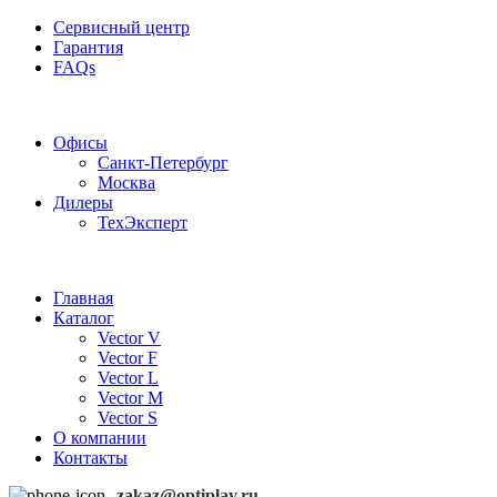
Сервисный центр
Гарантия
FAQs
Частотные преобразователи OptiPlay
Офисы
Санкт-Петербург
Москва
Дилеры
ТехЭксперт
Главная
Каталог
Vector V
Vector F
Vector L
Vector M
Vector S
О компании
Контакты
zakaz@optiplay.ru