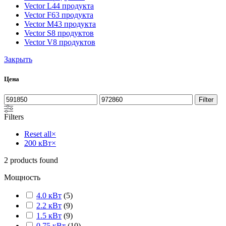
Vector L
44 продукта
Vector F
63 продукта
Vector M
43 продукта
Vector S
8 продуктов
Vector V
8 продуктов
Закрыть
Цена
Filter
Filters
Reset all
×
200 кВт
×
2
products found
Мощность
4.0 кВт
(
5
)
2.2 кВт
(
9
)
1.5 кВт
(
9
)
0.75 кВт
(
10
)