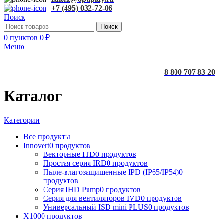
+7 (495) 032-72-06
Поиск
Поиск
0
пунктов
0
₽
Меню
8 800 707 83 20
Каталог
Категории
Все
продукты
Innovert
0 продуктов
Векторные ITD
0 продуктов
Простая серия IRD
0 продуктов
Пыле-влагозащищенные IPD (IP65/IP54)
0
продуктов
Серия IHD Pump
0 продуктов
Серия для вентиляторов IVD
0 продуктов
Универсальный ISD mini PLUS
0 продуктов
X100
0 продуктов