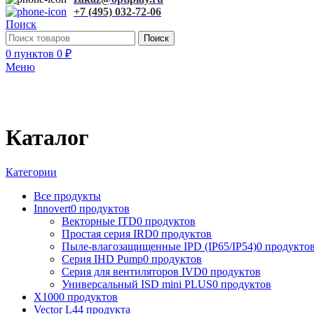
+7 (495) 032-72-06
Поиск
Поиск
0
пунктов
0
₽
Меню
Каталог
Категории
Все
продукты
Innovert
0 продуктов
Векторные ITD
0 продуктов
Простая серия IRD
0 продуктов
Пыле-влагозащищенные IPD (IP65/IP54)
0 продукто
Серия IHD Pump
0 продуктов
Серия для вентиляторов IVD
0 продуктов
Универсальный ISD mini PLUS
0 продуктов
X100
0 продуктов
Vector L
44 продукта