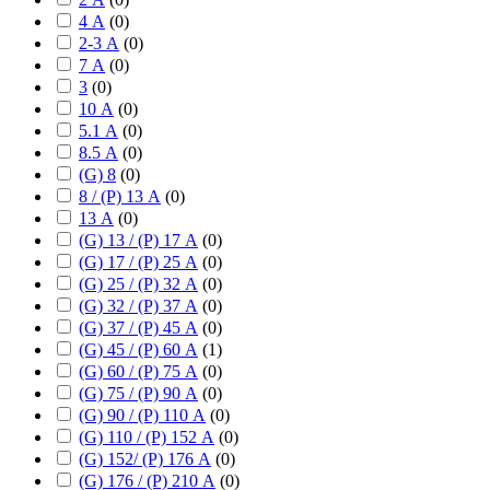
4 А
(
0
)
2-3 А
(
0
)
7 А
(
0
)
3
(
0
)
10 А
(
0
)
5.1 А
(
0
)
8.5 А
(
0
)
(G) 8
(
0
)
8 / (P) 13 А
(
0
)
13 А
(
0
)
(G) 13 / (P) 17 А
(
0
)
(G) 17 / (P) 25 А
(
0
)
(G) 25 / (P) 32 А
(
0
)
(G) 32 / (P) 37 А
(
0
)
(G) 37 / (P) 45 А
(
0
)
(G) 45 / (P) 60 А
(
1
)
(G) 60 / (P) 75 А
(
0
)
(G) 75 / (P) 90 А
(
0
)
(G) 90 / (P) 110 А
(
0
)
(G) 110 / (P) 152 А
(
0
)
(G) 152/ (P) 176 А
(
0
)
(G) 176 / (P) 210 А
(
0
)