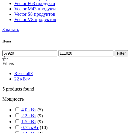
Vector F
63 продукта
Vector M
43 продукта
Vector S
8 продуктов
Vector V
8 продуктов
Закрыть
Цена
Filter
Filters
Reset all
×
22 кВт
×
5
products found
Мощность
4.0 кВт
(
5
)
2.2 кВт
(
9
)
1.5 кВт
(
9
)
0.75 кВт
(
10
)