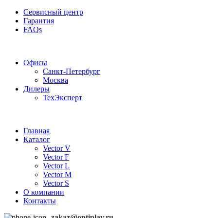
Сервисный центр
Гарантия
FAQs
Частотные преобразователи OptiPlay
Офисы
Санкт-Петербург
Москва
Дилеры
ТехЭксперт
Главная
Каталог
Vector V
Vector F
Vector L
Vector M
Vector S
О компании
Контакты
zakaz@optiplay.ru