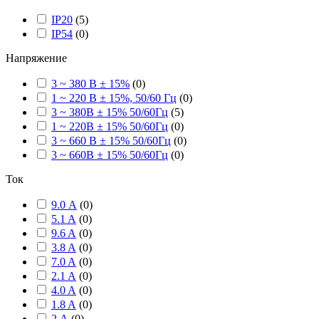
IP20
(
5
)
IP54
(
0
)
Напряжение
3 ~ 380 В ± 15%
(
0
)
1 ~ 220 В ± 15%, 50/60 Гц
(
0
)
3 ~ 380В ± 15% 50/60Гц
(
5
)
1 ~ 220В ± 15% 50/60Гц
(
0
)
3 ~ 660 В ± 15% 50/60Гц
(
0
)
3 ~ 660В ± 15% 50/60Гц
(
0
)
Ток
9.0 А
(
0
)
5.1 A
(
0
)
9.6 A
(
0
)
3.8 A
(
0
)
7.0 A
(
0
)
2.1 A
(
0
)
4.0 A
(
0
)
1.8 A
(
0
)
2 А
(
0
)