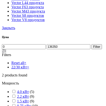
Vector L
44 продукта
Vector F
63 продукта
Vector M
43 продукта
Vector S
8 продуктов
Vector V
8 продуктов
Закрыть
Цена
Filter
Filters
Reset all
×
22/30 кВт
×
2
products found
Мощность
4.0 кВт
(
5
)
2.2 кВт
(
9
)
1.5 кВт
(
9
)
0.75 кВт
(
10
)