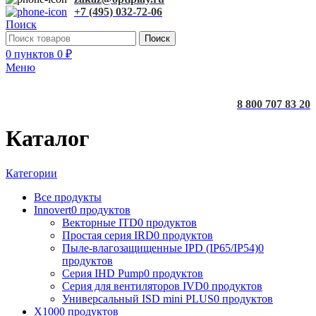
+7 (495) 032-72-06
Поиск
Поиск
0
пунктов
0
₽
Меню
8 800 707 83 20
Каталог
Категории
Все
продукты
Innovert
0 продуктов
Векторные ITD
0 продуктов
Простая серия IRD
0 продуктов
Пыле-влагозащищенные IPD (IP65/IP54)
0
продуктов
Серия IHD Pump
0 продуктов
Серия для вентиляторов IVD
0 продуктов
Универсальный ISD mini PLUS
0 продуктов
X100
0 продуктов