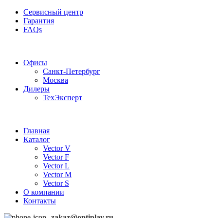
Сервисный центр
Гарантия
FAQs
Частотные преобразователи OptiPlay
Офисы
Санкт-Петербург
Москва
Дилеры
ТехЭксперт
Главная
Каталог
Vector V
Vector F
Vector L
Vector M
Vector S
О компании
Контакты
zakaz@optiplay.ru