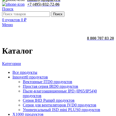
+7 (495) 032-72-06
Поиск
Поиск
0
пунктов
0
₽
Меню
8 800 707 83 20
Каталог
Категории
Все
продукты
Innovert
0 продуктов
Векторные ITD
0 продуктов
Простая серия IRD
0 продуктов
Пыле-влагозащищенные IPD (IP65/IP54)
0
продуктов
Серия IHD Pump
0 продуктов
Серия для вентиляторов IVD
0 продуктов
Универсальный ISD mini PLUS
0 продуктов
X100
0 продуктов