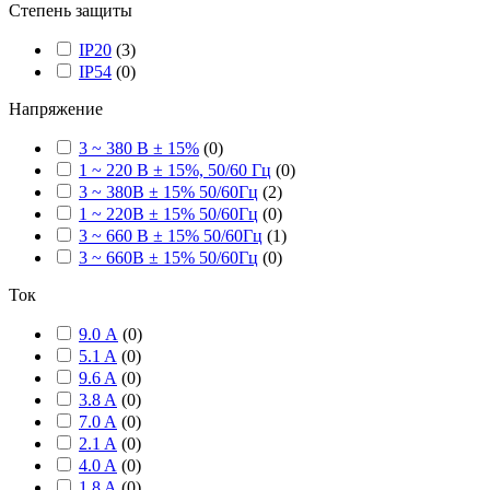
Степень защиты
IP20
(
3
)
IP54
(
0
)
Напряжение
3 ~ 380 В ± 15%
(
0
)
1 ~ 220 В ± 15%, 50/60 Гц
(
0
)
3 ~ 380В ± 15% 50/60Гц
(
2
)
1 ~ 220В ± 15% 50/60Гц
(
0
)
3 ~ 660 В ± 15% 50/60Гц
(
1
)
3 ~ 660В ± 15% 50/60Гц
(
0
)
Ток
9.0 А
(
0
)
5.1 A
(
0
)
9.6 A
(
0
)
3.8 A
(
0
)
7.0 A
(
0
)
2.1 A
(
0
)
4.0 A
(
0
)
1.8 A
(
0
)