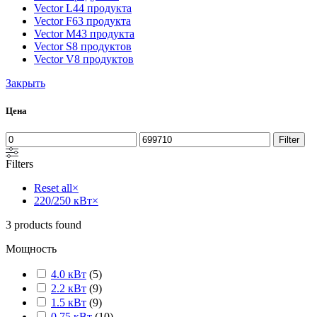
Vector L
44 продукта
Vector F
63 продукта
Vector M
43 продукта
Vector S
8 продуктов
Vector V
8 продуктов
Закрыть
Цена
Filter
Filters
Reset all
×
220/250 кВт
×
3
products found
Мощность
4.0 кВт
(
5
)
2.2 кВт
(
9
)
1.5 кВт
(
9
)
0.75 кВт
(
10
)