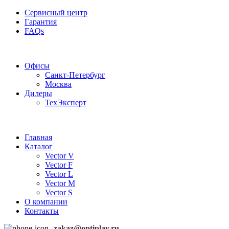
Сервисный центр
Гарантия
FAQs
Частотные преобразователи OptiPlay
Офисы
Санкт-Петербург
Москва
Дилеры
ТехЭксперт
Главная
Каталог
Vector V
Vector F
Vector L
Vector M
Vector S
О компании
Контакты
zakaz@optiplay.ru