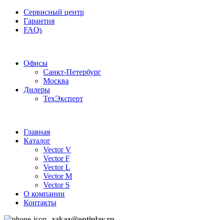
Сервисный центр
Гарантия
FAQs
Частотные преобразователи OptiPlay
Офисы
Санкт-Петербург
Москва
Дилеры
ТехЭксперт
Главная
Каталог
Vector V
Vector F
Vector L
Vector M
Vector S
О компании
Контакты
zakaz@optiplay.ru