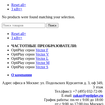
Reset all
×
3 кВт
×
No products were found matching your selection.
Поиск
Reset all
×
3 кВт
×
ЧАСТОТНЫЕ ПРЕОБРАЗОВАТЕЛИ:
OptiPlay серии
Vector F
OptiPlay серии
Vector V
OptiPlay серии
Vector L
OptiPlay серии
Vector M
OptiPlay серии
Vector S
О компании
Адрес офиса в Москве: ул. Подольских Курсантов д. 3, оф 349,
3 этаж
Тел.(факс): +7 (495) 032-72-06
E-mail:
zakaz@optiplay.ru
График работы: пн-чт с 9:00 до 18:00
пт с 9:00 до 17:00 (по Москве)