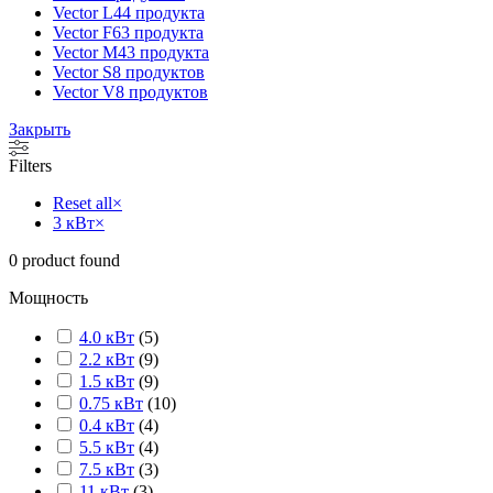
Vector L
44 продукта
Vector F
63 продукта
Vector M
43 продукта
Vector S
8 продуктов
Vector V
8 продуктов
Закрыть
Filters
Reset all
×
3 кВт
×
0
product found
Мощность
4.0 кВт
(
5
)
2.2 кВт
(
9
)
1.5 кВт
(
9
)
0.75 кВт
(
10
)
0.4 кВт
(
4
)
5.5 кВт
(
4
)
7.5 кВт
(
3
)
11 кВт
(
3
)