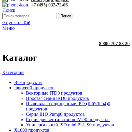
+7 (495) 032-72-06
Поиск
Поиск
0
пунктов
0
₽
Меню
8 800 707 83 20
Каталог
Категории
Все
продукты
Innovert
0 продуктов
Векторные ITD
0 продуктов
Простая серия IRD
0 продуктов
Пыле-влагозащищенные IPD (IP65/IP54)
0
продуктов
Серия IHD Pump
0 продуктов
Серия для вентиляторов IVD
0 продуктов
Универсальный ISD mini PLUS
0 продуктов
X100
0 продуктов