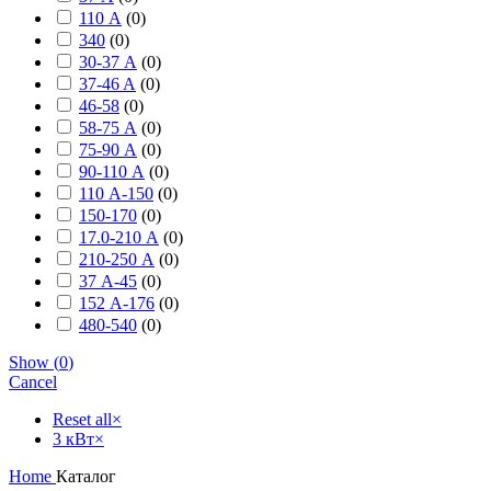
110 А
(
0
)
340
(
0
)
30-37 А
(
0
)
37-46 A
(
0
)
46-58
(
0
)
58-75 А
(
0
)
75-90 А
(
0
)
90-110 А
(
0
)
110 А-150
(
0
)
150-170
(
0
)
17.0-210 А
(
0
)
210-250 А
(
0
)
37 А-45
(
0
)
152 А-176
(
0
)
480-540
(
0
)
Show
(
0
)
Cancel
Reset all
×
3 кВт
×
Home
Каталог