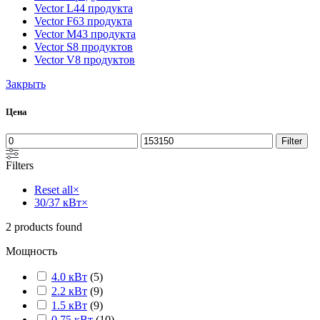
Vector L
44 продукта
Vector F
63 продукта
Vector M
43 продукта
Vector S
8 продуктов
Vector V
8 продуктов
Закрыть
Цена
Filter
Filters
Reset all
×
30/37 кВт
×
2
products found
Мощность
4.0 кВт
(
5
)
2.2 кВт
(
9
)
1.5 кВт
(
9
)
0.75 кВт
(
10
)