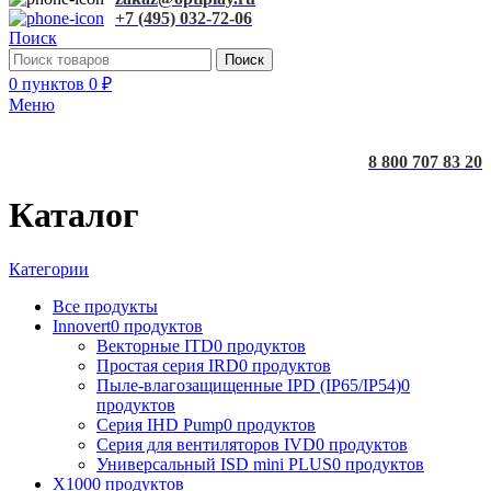
+7 (495) 032-72-06
Поиск
Поиск
0
пунктов
0
₽
Меню
8 800 707 83 20
Каталог
Категории
Все
продукты
Innovert
0 продуктов
Векторные ITD
0 продуктов
Простая серия IRD
0 продуктов
Пыле-влагозащищенные IPD (IP65/IP54)
0
продуктов
Серия IHD Pump
0 продуктов
Серия для вентиляторов IVD
0 продуктов
Универсальный ISD mini PLUS
0 продуктов
X100
0 продуктов