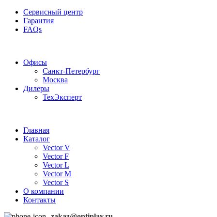
Сервисный центр
Гарантия
FAQs
Частотные преобразователи OptiPlay
Офисы
Санкт-Петербург
Москва
Дилеры
ТехЭксперт
Главная
Каталог
Vector V
Vector F
Vector L
Vector M
Vector S
О компании
Контакты
zakaz@optiplay.ru