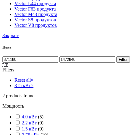
Vector L
44 продукта
Vector F
63 продукта
Vector M
43 продукта
Vector S
8 продуктов
Vector V
8 продуктов
Закрыть
Цена
Filter
Filters
Reset all
×
315 кВт
×
2
products found
Мощность
4.0 кВт
(
5
)
2.2 кВт
(
9
)
1.5 кВт
(
9
)
0.75 кВт
(
10
)