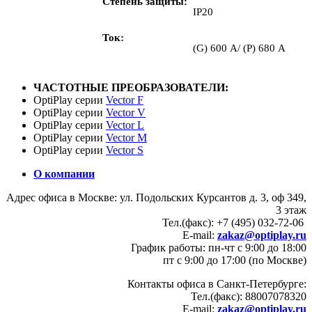
Степень защиты
IP20
Ток
(G) 600 А/ (P) 680 А
ЧАСТОТНЫЕ ПРЕОБРАЗОВАТЕЛИ:
OptiPlay серии
Vector F
OptiPlay серии
Vector V
OptiPlay серии
Vector L
OptiPlay серии
Vector M
OptiPlay серии
Vector S
О компании
Адрес офиса в Москве: ул. Подольских Курсантов д. 3, оф 349,
3 этаж
Тел.(факс): +7 (495) 032-72-06
E-mail:
zakaz@optiplay.ru
График работы: пн-чт с 9:00 до 18:00
пт с 9:00 до 17:00 (по Москве)
Контакты офиса в Санкт-Петербурге:
Тел.(факс): 88007078320
E-mail:
zakaz@optiplay.ru