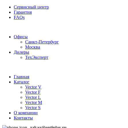
Сервисный центр
Гарантия
FAQs
Частотные преобразователи OptiPlay
Офисы
Санкт-Петербург
Москва
Дилеры
ТехЭксперт
Главная
Каталог
Vector V
Vector F
Vector L
Vector M
Vector S
О компании
Контакты
zakaz@optiplay.ru