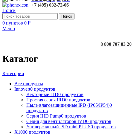
+7 (495) 032-72-06
Поиск
Поиск
0
пунктов
0
₽
Меню
8 800 707 83 20
Каталог
Категории
Все
продукты
Innovert
0 продуктов
Векторные ITD
0 продуктов
Простая серия IRD
0 продуктов
Пыле-влагозащищенные IPD (IP65/IP54)
0
продуктов
Серия IHD Pump
0 продуктов
Серия для вентиляторов IVD
0 продуктов
Универсальный ISD mini PLUS
0 продуктов
X100
0 продуктов