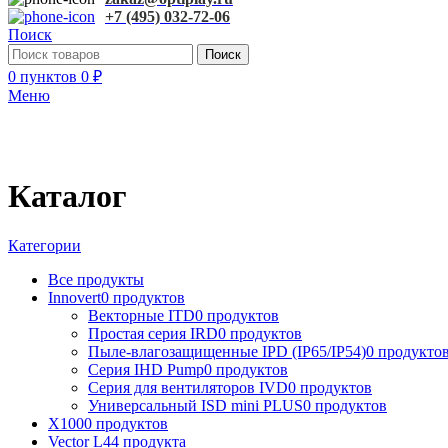
+7 (495) 032-72-06
Поиск
Поиск
0
пунктов
0
₽
Меню
Каталог
Категории
Все
продукты
Innovert
0 продуктов
Векторные ITD
0 продуктов
Простая серия IRD
0 продуктов
Пыле-влагозащищенные IPD (IP65/IP54)
0 продукто
Серия IHD Pump
0 продуктов
Серия для вентиляторов IVD
0 продуктов
Универсальный ISD mini PLUS
0 продуктов
X100
0 продуктов
Vector L
44 продукта