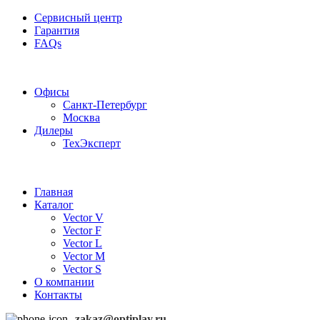
Сервисный центр
Гарантия
FAQs
Частотные преобразователи OptiPlay
Офисы
Санкт-Петербург
Москва
Дилеры
ТехЭксперт
Главная
Каталог
Vector V
Vector F
Vector L
Vector M
Vector S
О компании
Контакты
zakaz@optiplay.ru