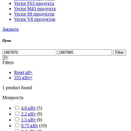
Vector F
63 продукта
Vector M
43 продукта
Vector S
8 продуктов
Vector V
8 продуктов
Закрыть
Цена
Filter
Filters
Reset all
×
355 кВт
×
1
product found
Мощность
4.0 кВт
(
5
)
2.2 кВт
(
9
)
1.5 кВт
(
9
)
0.75 кВт
(
10
)