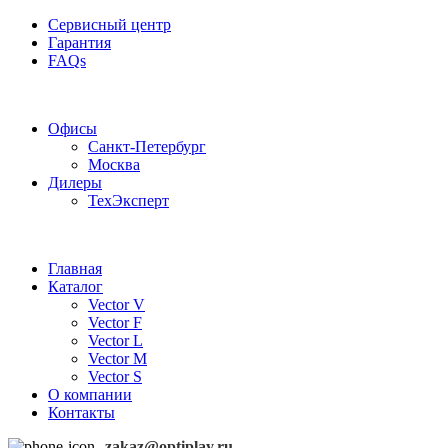
Сервисный центр
Гарантия
FAQs
Частотные преобразователи OptiPlay
Офисы
Санкт-Петербург
Москва
Дилеры
ТехЭксперт
Главная
Каталог
Vector V
Vector F
Vector L
Vector M
Vector S
О компании
Контакты
zakaz@optiplay.ru