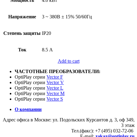
Мощность
4.0 кВт
Напряжение
3 ~ 380В ± 15% 50/60Гц
Степень защиты
IP20
Ток
8.5 А
Add to cart
ЧАСТОТНЫЕ ПРЕОБРАЗОВАТЕЛИ:
OptiPlay серии
Vector F
OptiPlay серии
Vector V
OptiPlay серии
Vector L
OptiPlay серии
Vector M
OptiPlay серии
Vector S
О компании
Адрес офиса в Москве: ул. Подольских Курсантов д. 3, оф 349,
3 этаж
Тел.(факс): +7 (495) 032-72-06
E-mail:
zakaz@optiplay.ru