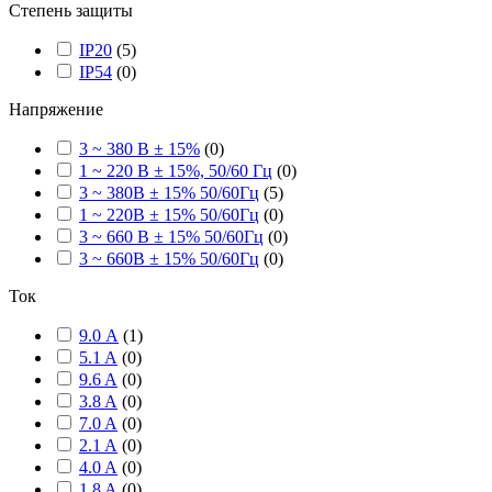
Степень защиты
IP20
(
5
)
IP54
(
0
)
Напряжение
3 ~ 380 В ± 15%
(
0
)
1 ~ 220 В ± 15%, 50/60 Гц
(
0
)
3 ~ 380В ± 15% 50/60Гц
(
5
)
1 ~ 220В ± 15% 50/60Гц
(
0
)
3 ~ 660 В ± 15% 50/60Гц
(
0
)
3 ~ 660В ± 15% 50/60Гц
(
0
)
Ток
9.0 А
(
1
)
5.1 A
(
0
)
9.6 A
(
0
)
3.8 A
(
0
)
7.0 A
(
0
)
2.1 A
(
0
)
4.0 A
(
0
)
1.8 A
(
0
)