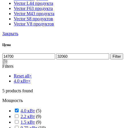
Vector L
44 продукта
Vector F
63 продукта
Vector M
43 продукта
Vector S
8 продуктов
Vector V
8 продуктов
Закрыть
Цена
Filter
Filters
Reset all
×
4.0 кВт
×
5
products found
Мощность
4.0 кВт
(
5
)
2.2 кВт
(
9
)
1.5 кВт
(
9
)
0.75 кВт
(
10
)