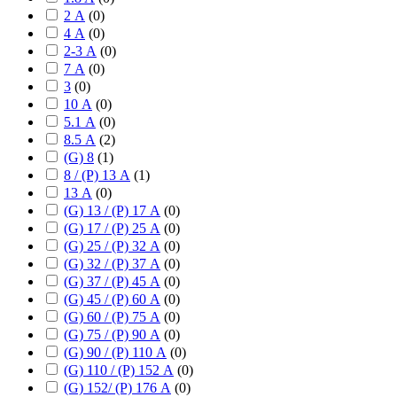
2 А
(
0
)
4 А
(
0
)
2-3 А
(
0
)
7 А
(
0
)
3
(
0
)
10 А
(
0
)
5.1 А
(
0
)
8.5 А
(
2
)
(G) 8
(
1
)
8 / (P) 13 А
(
1
)
13 А
(
0
)
(G) 13 / (P) 17 А
(
0
)
(G) 17 / (P) 25 А
(
0
)
(G) 25 / (P) 32 А
(
0
)
(G) 32 / (P) 37 А
(
0
)
(G) 37 / (P) 45 А
(
0
)
(G) 45 / (P) 60 А
(
0
)
(G) 60 / (P) 75 А
(
0
)
(G) 75 / (P) 90 А
(
0
)
(G) 90 / (P) 110 А
(
0
)
(G) 110 / (P) 152 А
(
0
)
(G) 152/ (P) 176 А
(
0
)