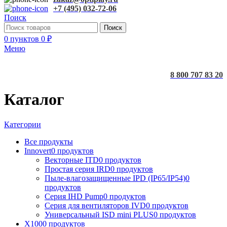
+7 (495) 032-72-06
Поиск
Поиск
0
пунктов
0
₽
Меню
8 800 707 83 20
Каталог
Категории
Все
продукты
Innovert
0 продуктов
Векторные ITD
0 продуктов
Простая серия IRD
0 продуктов
Пыле-влагозащищенные IPD (IP65/IP54)
0
продуктов
Серия IHD Pump
0 продуктов
Серия для вентиляторов IVD
0 продуктов
Универсальный ISD mini PLUS
0 продуктов
X100
0 продуктов