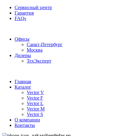
Сервисный центр
Гарантия
FAQs
Частотные преобразователи OptiPlay
Офисы
Санкт-Петербург
Москва
Дилеры
ТехЭксперт
Главная
Каталог
Vector V
Vector F
Vector L
Vector M
Vector S
О компании
Контакты
zakaz@optiplay.ru