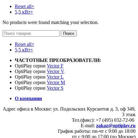
Reset all
×
5,5 кВт
×
No products were found matching your selection.
Поиск
Reset all
×
5,5 кВт
×
ЧАСТОТНЫЕ ПРЕОБРАЗОВАТЕЛИ:
OptiPlay серии
Vector F
OptiPlay серии
Vector V
OptiPlay серии
Vector L
OptiPlay серии
Vector M
OptiPlay серии
Vector S
О компании
Адрес офиса в Москве: ул. Подольских Курсантов д. 3, оф 349,
3 этаж
Тел.(факс): +7 (495) 032-72-06
E-mail:
zakaz@optiplay.ru
График работы: пн-чт с 9:00 до 18:00
пт с 9:00 до 17:00 (по Москве)