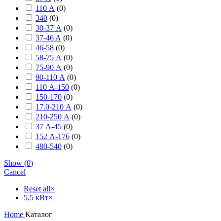
110 А
(
0
)
340
(
0
)
30-37 А
(
0
)
37-46 A
(
0
)
46-58
(
0
)
58-75 А
(
0
)
75-90 А
(
0
)
90-110 А
(
0
)
110 А-150
(
0
)
150-170
(
0
)
17.0-210 А
(
0
)
210-250 А
(
0
)
37 А-45
(
0
)
152 А-176
(
0
)
480-540
(
0
)
Show
(
0
)
Cancel
Reset all
×
5,5 кВт
×
Home
Каталог