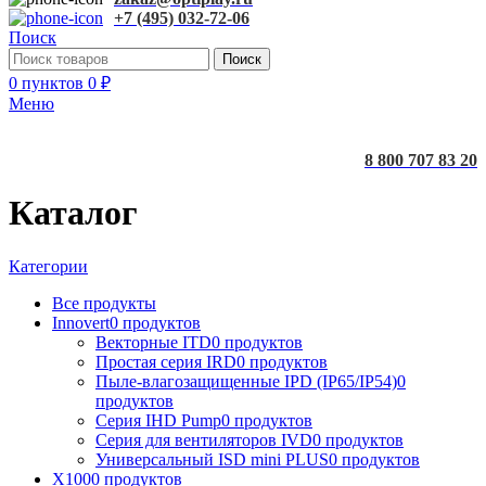
+7 (495) 032-72-06
Поиск
Поиск
0
пунктов
0
₽
Меню
8 800 707 83 20
Каталог
Категории
Все
продукты
Innovert
0 продуктов
Векторные ITD
0 продуктов
Простая серия IRD
0 продуктов
Пыле-влагозащищенные IPD (IP65/IP54)
0
продуктов
Серия IHD Pump
0 продуктов
Серия для вентиляторов IVD
0 продуктов
Универсальный ISD mini PLUS
0 продуктов
X100
0 продуктов