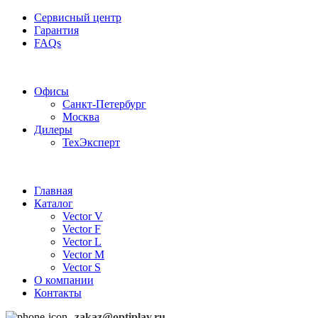
Сервисный центр
Гарантия
FAQs
Частотные преобразователи OptiPlay
Офисы
Санкт-Петербург
Москва
Дилеры
ТехЭксперт
Главная
Каталог
Vector V
Vector F
Vector L
Vector M
Vector S
О компании
Контакты
zakaz@optiplay.ru