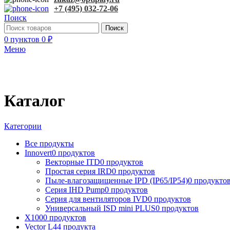
+7 (495) 032-72-06
Поиск
Поиск
0
пунктов
0
₽
Меню
Каталог
Категории
Все
продукты
Innovert
0 продуктов
Векторные ITD
0 продуктов
Простая серия IRD
0 продуктов
Пыле-влагозащищенные IPD (IP65/IP54)
0 продукто
Серия IHD Pump
0 продуктов
Серия для вентиляторов IVD
0 продуктов
Универсальный ISD mini PLUS
0 продуктов
X100
0 продуктов
Vector L
44 продукта