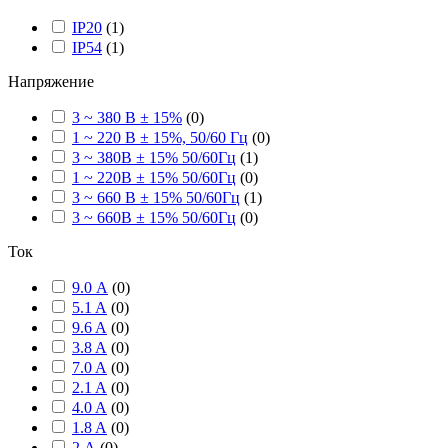
IP20
(
1
)
IP54
(
1
)
Напряжение
3 ~ 380 В ± 15%
(
0
)
1 ~ 220 В ± 15%, 50/60 Гц
(
0
)
3 ~ 380В ± 15% 50/60Гц
(
1
)
1 ~ 220В ± 15% 50/60Гц
(
0
)
3 ~ 660 В ± 15% 50/60Гц
(
1
)
3 ~ 660В ± 15% 50/60Гц
(
0
)
Ток
9.0 А
(
0
)
5.1 A
(
0
)
9.6 A
(
0
)
3.8 A
(
0
)
7.0 A
(
0
)
2.1 A
(
0
)
4.0 A
(
0
)
1.8 A
(
0
)
2 А
(
0
)