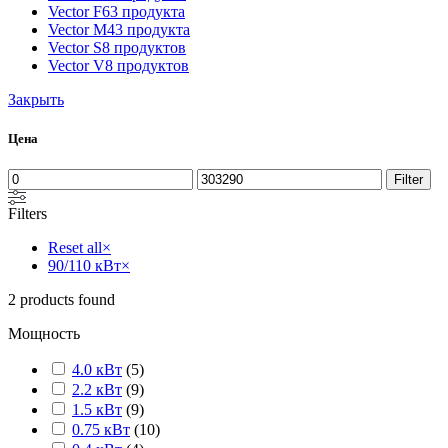
Vector F
63 продукта
Vector M
43 продукта
Vector S
8 продуктов
Vector V
8 продуктов
Закрыть
Цена
Filter
Filters
Reset all
×
90/110 кВт
×
2
products found
Мощность
4.0 кВт
(
5
)
2.2 кВт
(
9
)
1.5 кВт
(
9
)
0.75 кВт
(
10
)