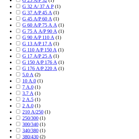
G 25 А/P 32
(
1
)
G 32 А/ 37 А P
(
1
)
G 37 А/P 45 А
(
1
)
G 45 А/P 60 А
(
1
)
G 60 А/P 75 А А
(
1
)
G 75 А А/P 90 А
(
1
)
G 90 А/P 110 А
(
1
)
G 13 А/P 17 А
(
1
)
G 110 А/P 150 А
(
1
)
G 17 А/P 25 А
(
1
)
G 150 А/P 176 А
(
1
)
G 176 А/P 220 А
(
1
)
5.0 А
(
2
)
10 А.0
(
1
)
7 А.0
(
1
)
3.7 А
(
1
)
2 А.5
(
1
)
2 А.0
(
1
)
210 А/250
(
1
)
250/300
(
1
)
300/340
(
1
)
340/380
(
1
)
380/430
(
2
)