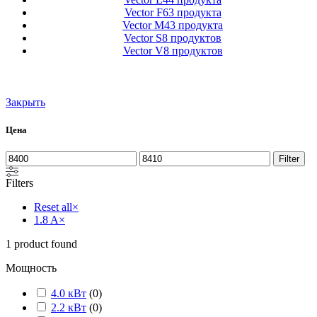
Vector F
63 продукта
Vector M
43 продукта
Vector S
8 продуктов
Vector V
8 продуктов
Закрыть
Цена
Filter
Filters
Reset all
×
1.8 A
×
1
product found
Мощность
4.0 кВт
(
0
)
2.2 кВт
(
0
)