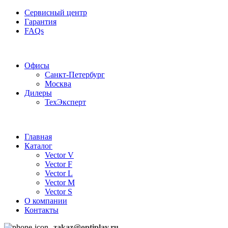
Сервисный центр
Гарантия
FAQs
Частотные преобразователи OptiPlay
Офисы
Санкт-Петербург
Москва
Дилеры
ТехЭксперт
Главная
Каталог
Vector V
Vector F
Vector L
Vector M
Vector S
О компании
Контакты
zakaz@optiplay.ru