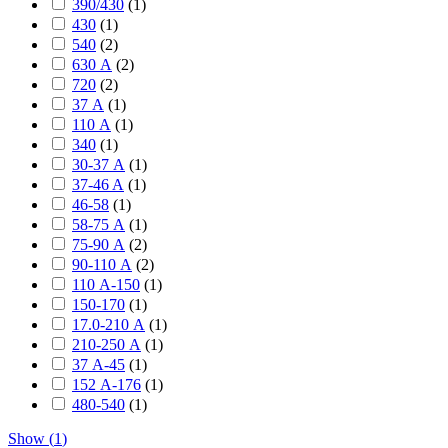
390/430
(
1
)
430
(
1
)
540
(
2
)
630 А
(
2
)
720
(
2
)
37 А
(
1
)
110 А
(
1
)
340
(
1
)
30-37 А
(
1
)
37-46 A
(
1
)
46-58
(
1
)
58-75 А
(
1
)
75-90 А
(
2
)
90-110 А
(
2
)
110 А-150
(
1
)
150-170
(
1
)
17.0-210 А
(
1
)
210-250 А
(
1
)
37 А-45
(
1
)
152 А-176
(
1
)
480-540
(
1
)
Show
(
1
)