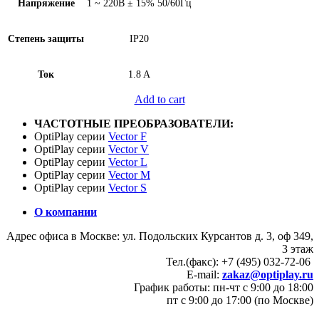
Напряжение
1 ~ 220В ± 15% 50/60Гц
Степень защиты
IP20
Ток
1.8 A
Add to cart
ЧАСТОТНЫЕ ПРЕОБРАЗОВАТЕЛИ:
OptiPlay серии
Vector F
OptiPlay серии
Vector V
OptiPlay серии
Vector L
OptiPlay серии
Vector M
OptiPlay серии
Vector S
О компании
Адрес офиса в Москве: ул. Подольских Курсантов д. 3, оф 349,
3 этаж
Тел.(факс): +7 (495) 032-72-06
E-mail:
zakaz@optiplay.ru
График работы: пн-чт с 9:00 до 18:00
пт с 9:00 до 17:00 (по Москве)