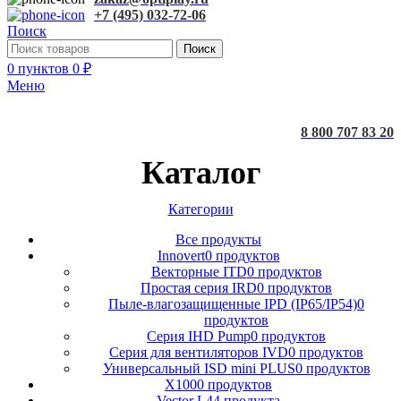
+7 (495) 032-72-06
Поиск
Поиск
0
пунктов
0
₽
Меню
8 800 707 83 20
Каталог
Категории
Все
продукты
Innovert
0 продуктов
Векторные ITD
0 продуктов
Простая серия IRD
0 продуктов
Пыле-влагозащищенные IPD (IP65/IP54)
0
продуктов
Серия IHD Pump
0 продуктов
Серия для вентиляторов IVD
0 продуктов
Универсальный ISD mini PLUS
0 продуктов
X100
0 продуктов
Vector L
44 продукта