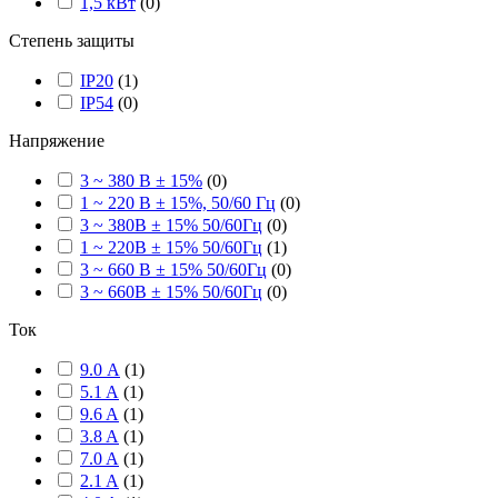
1,5 кВт
(
0
)
Степень защиты
IP20
(
1
)
IP54
(
0
)
Напряжение
3 ~ 380 В ± 15%
(
0
)
1 ~ 220 В ± 15%, 50/60 Гц
(
0
)
3 ~ 380В ± 15% 50/60Гц
(
0
)
1 ~ 220В ± 15% 50/60Гц
(
1
)
3 ~ 660 В ± 15% 50/60Гц
(
0
)
3 ~ 660В ± 15% 50/60Гц
(
0
)
Ток
9.0 А
(
1
)
5.1 A
(
1
)
9.6 A
(
1
)
3.8 A
(
1
)
7.0 A
(
1
)
2.1 A
(
1
)