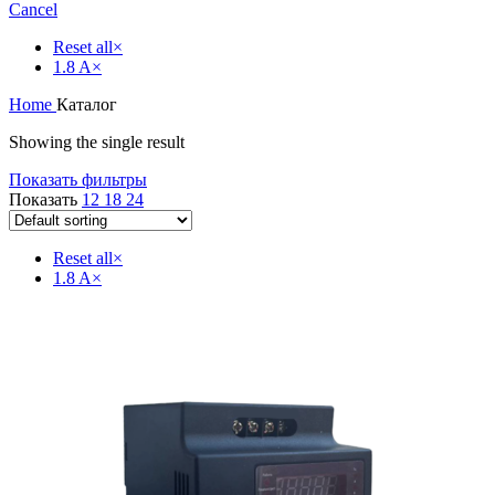
Cancel
Reset all
×
1.8 A
×
Home
Каталог
Showing the single result
Показать фильтры
Показать
12
18
24
Reset all
×
1.8 A
×