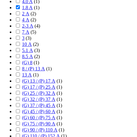
4.0 A
(
1
)
1.8 A
(
1
)
2 А
(
2
)
4 А
(
2
)
2-3 А
(
4
)
7 А
(
5
)
3
(
3
)
10 А
(
2
)
5.1 А
(
3
)
8.5 А
(
2
)
(G) 8
(
1
)
8 / (P) 13 А
(
1
)
13 А
(
1
)
(G) 13 / (P) 17 А
(
1
)
(G) 17 / (P) 25 А
(
1
)
(G) 25 / (P) 32 А
(
1
)
(G) 32 / (P) 37 А
(
1
)
(G) 37 / (P) 45 А
(
1
)
(G) 45 / (P) 60 А
(
1
)
(G) 60 / (P) 75 А
(
1
)
(G) 75 / (P) 90 А
(
1
)
(G) 90 / (P) 110 А
(
1
)
(G) 110 / (P) 152 А
(
1
)