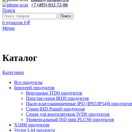
+7 (495) 032-72-06
Поиск
Поиск
0
пунктов
0
₽
Меню
Каталог
Категории
Все
продукты
Innovert
0 продуктов
Векторные ITD
0 продуктов
Простая серия IRD
0 продуктов
Пыле-влагозащищенные IPD (IP65/IP54)
0 продукто
Серия IHD Pump
0 продуктов
Серия для вентиляторов IVD
0 продуктов
Универсальный ISD mini PLUS
0 продуктов
X100
0 продуктов
Vector L
44 продукта