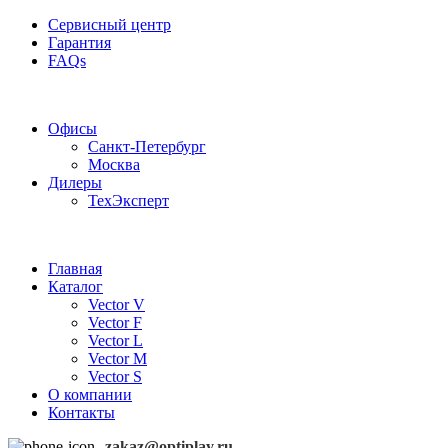
Сервисный центр
Гарантия
FAQs
Частотные преобразователи OptiPlay
Офисы
Санкт-Петербург
Москва
Дилеры
ТехЭксперт
Главная
Каталог
Vector V
Vector F
Vector L
Vector M
Vector S
О компании
Контакты
zakaz@optiplay.ru