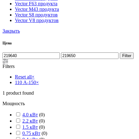
Vector F
63 продукта
Vector M
43 продукта
Vector S
8 продуктов
Vector V
8 продуктов
Закрыть
Цена
Filter
Filters
Reset all
×
110 А-150
×
1
product found
Мощность
4.0 кВт
(
0
)
2.2 кВт
(
0
)
1.5 кВт
(
0
)
0.75 кВт
(
0
)