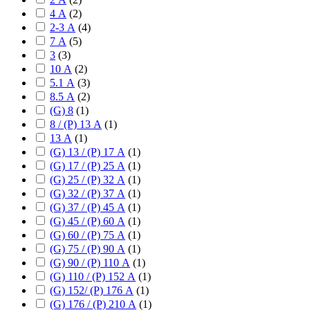
4 А
(
2
)
2-3 А
(
4
)
7 А
(
5
)
3
(
3
)
10 А
(
2
)
5.1 А
(
3
)
8.5 А
(
2
)
(G) 8
(
1
)
8 / (P) 13 А
(
1
)
13 А
(
1
)
(G) 13 / (P) 17 А
(
1
)
(G) 17 / (P) 25 А
(
1
)
(G) 25 / (P) 32 А
(
1
)
(G) 32 / (P) 37 А
(
1
)
(G) 37 / (P) 45 А
(
1
)
(G) 45 / (P) 60 А
(
1
)
(G) 60 / (P) 75 А
(
1
)
(G) 75 / (P) 90 А
(
1
)
(G) 90 / (P) 110 А
(
1
)
(G) 110 / (P) 152 А
(
1
)
(G) 152/ (P) 176 А
(
1
)
(G) 176 / (P) 210 А
(
1
)