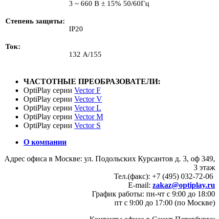
3 ~ 660 В ± 15% 50/60Гц
Степень защиты
IP20
Ток
132 А/155
ЧАСТОТНЫЕ ПРЕОБРАЗОВАТЕЛИ:
OptiPlay серии
Vector F
OptiPlay серии
Vector V
OptiPlay серии
Vector L
OptiPlay серии
Vector M
OptiPlay серии
Vector S
О компании
Адрес офиса в Москве: ул. Подольских Курсантов д. 3, оф 349,
3 этаж
Тел.(факс): +7 (495) 032-72-06
E-mail:
zakaz@optiplay.ru
График работы: пн-чт с 9:00 до 18:00
пт с 9:00 до 17:00 (по Москве)