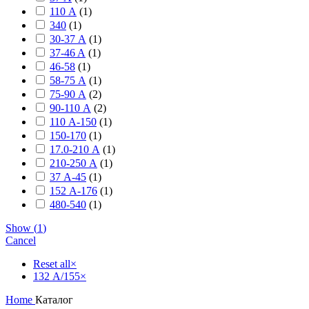
110 А
(
1
)
340
(
1
)
30-37 А
(
1
)
37-46 A
(
1
)
46-58
(
1
)
58-75 А
(
1
)
75-90 А
(
2
)
90-110 А
(
2
)
110 А-150
(
1
)
150-170
(
1
)
17.0-210 А
(
1
)
210-250 А
(
1
)
37 А-45
(
1
)
152 А-176
(
1
)
480-540
(
1
)
Show
(
1
)
Cancel
Reset all
×
132 А/155
×
Home
Каталог