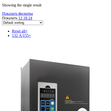
Showing the single result
Показать фильтры
Показать
12
18
24
Reset all
×
132 А/155
×