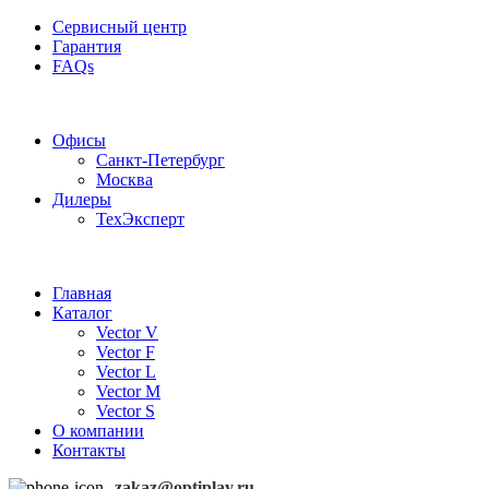
Сервисный центр
Гарантия
FAQs
Частотные преобразователи OptiPlay
Офисы
Санкт-Петербург
Москва
Дилеры
ТехЭксперт
Главная
Каталог
Vector V
Vector F
Vector L
Vector M
Vector S
О компании
Контакты
zakaz@optiplay.ru