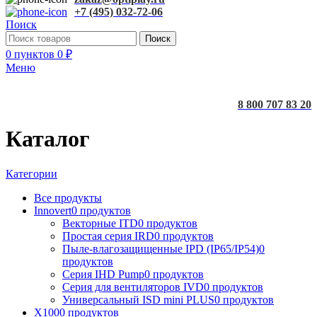
+7 (495) 032-72-06
Поиск
Поиск
0
пунктов
0
₽
Меню
8 800 707 83 20
Каталог
Категории
Все
продукты
Innovert
0 продуктов
Векторные ITD
0 продуктов
Простая серия IRD
0 продуктов
Пыле-влагозащищенные IPD (IP65/IP54)
0
продуктов
Серия IHD Pump
0 продуктов
Серия для вентиляторов IVD
0 продуктов
Универсальный ISD mini PLUS
0 продуктов
X100
0 продуктов