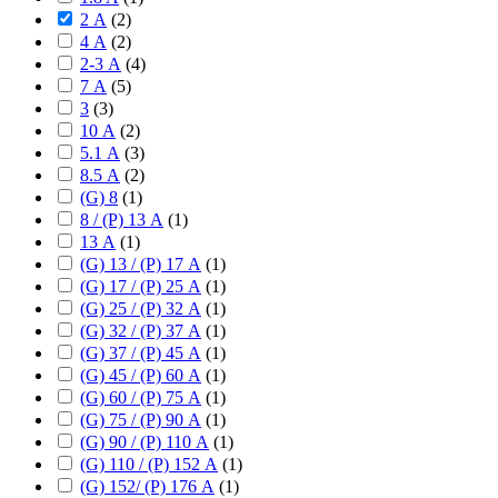
2 А
(
2
)
4 А
(
2
)
2-3 А
(
4
)
7 А
(
5
)
3
(
3
)
10 А
(
2
)
5.1 А
(
3
)
8.5 А
(
2
)
(G) 8
(
1
)
8 / (P) 13 А
(
1
)
13 А
(
1
)
(G) 13 / (P) 17 А
(
1
)
(G) 17 / (P) 25 А
(
1
)
(G) 25 / (P) 32 А
(
1
)
(G) 32 / (P) 37 А
(
1
)
(G) 37 / (P) 45 А
(
1
)
(G) 45 / (P) 60 А
(
1
)
(G) 60 / (P) 75 А
(
1
)
(G) 75 / (P) 90 А
(
1
)
(G) 90 / (P) 110 А
(
1
)
(G) 110 / (P) 152 А
(
1
)
(G) 152/ (P) 176 А
(
1
)