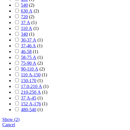
540
(
2
)
630 А
(
2
)
720
(
2
)
37 А
(
1
)
110 А
(
1
)
340
(
1
)
30-37 А
(
1
)
37-46 A
(
1
)
46-58
(
1
)
58-75 А
(
1
)
75-90 А
(
2
)
90-110 А
(
2
)
110 А-150
(
1
)
150-170
(
1
)
17.0-210 А
(
1
)
210-250 А
(
1
)
37 А-45
(
1
)
152 А-176
(
1
)
480-540
(
1
)
Show
(
2
)
Cancel