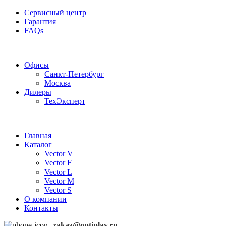
Сервисный центр
Гарантия
FAQs
Частотные преобразователи OptiPlay
Офисы
Санкт-Петербург
Москва
Дилеры
ТехЭксперт
Главная
Каталог
Vector V
Vector F
Vector L
Vector M
Vector S
О компании
Контакты
zakaz@optiplay.ru