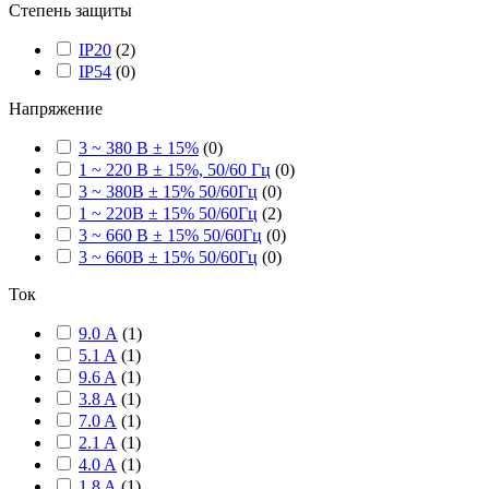
Степень защиты
IP20
(
2
)
IP54
(
0
)
Напряжение
3 ~ 380 В ± 15%
(
0
)
1 ~ 220 В ± 15%, 50/60 Гц
(
0
)
3 ~ 380В ± 15% 50/60Гц
(
0
)
1 ~ 220В ± 15% 50/60Гц
(
2
)
3 ~ 660 В ± 15% 50/60Гц
(
0
)
3 ~ 660В ± 15% 50/60Гц
(
0
)
Ток
9.0 А
(
1
)
5.1 A
(
1
)
9.6 A
(
1
)
3.8 A
(
1
)
7.0 A
(
1
)
2.1 A
(
1
)
4.0 A
(
1
)
1.8 A
(
1
)