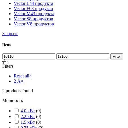
Vector L
44 продукта
Vector F
63 продукта
Vector M
43 продукта
Vector S
8 продуктов
Vector V
8 продуктов
Закрыть
Цена
Filter
Filters
Reset all
×
2 А
×
2
products found
Мощность
4.0 кВт
(
0
)
2.2 кВт
(
0
)
1.5 кВт
(
0
)
0.75 кВт
(
0
)