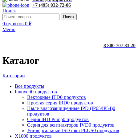
+7 (495) 032-72-06
Поиск
Поиск
0
пунктов
0
₽
Меню
8 800 707 83 20
Каталог
Категории
Все
продукты
Innovert
0 продуктов
Векторные ITD
0 продуктов
Простая серия IRD
0 продуктов
Пыле-влагозащищенные IPD (IP65/IP54)
0
продуктов
Серия IHD Pump
0 продуктов
Серия для вентиляторов IVD
0 продуктов
Универсальный ISD mini PLUS
0 продуктов
X100
0 продуктов