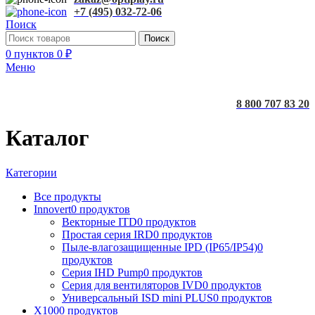
+7 (495) 032-72-06
Поиск
Поиск
0
пунктов
0
₽
Меню
8 800 707 83 20
Каталог
Категории
Все
продукты
Innovert
0 продуктов
Векторные ITD
0 продуктов
Простая серия IRD
0 продуктов
Пыле-влагозащищенные IPD (IP65/IP54)
0
продуктов
Серия IHD Pump
0 продуктов
Серия для вентиляторов IVD
0 продуктов
Универсальный ISD mini PLUS
0 продуктов
X100
0 продуктов