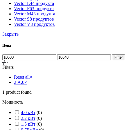
Vector L
44 продукта
Vector F
63 продукта
Vector M
43 продукта
Vector S
8 продуктов
Vector V
8 продуктов
Закрыть
Цена
Filter
Filters
Reset all
×
2 А.0
×
1
product found
Мощность
4.0 кВт
(
0
)
2.2 кВт
(
0
)
1.5 кВт
(
0
)
0.75 кВт
(
0
)