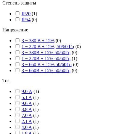
Степень защиты
IP20
(
1
)
IP54
(
0
)
Напряжение
3 ~ 380 В ± 15%
(
0
)
1 ~ 220 В ± 15%, 50/60 Гц
(
0
)
3 ~ 380В ± 15% 50/60Гц
(
0
)
1 ~ 220В ± 15% 50/60Гц
(
1
)
3 ~ 660 В ± 15% 50/60Гц
(
0
)
3 ~ 660В ± 15% 50/60Гц
(
0
)
Ток
9.0 А
(
1
)
5.1 A
(
1
)
9.6 A
(
1
)
3.8 A
(
1
)
7.0 A
(
1
)
2.1 A
(
1
)
4.0 A
(
1
)
1.8 A
(
1
)