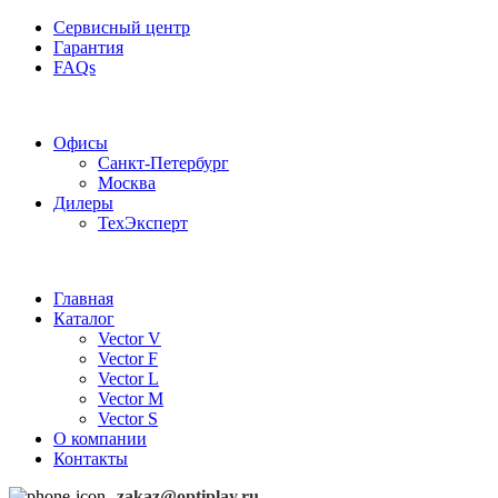
Сервисный центр
Гарантия
FAQs
Частотные преобразователи OptiPlay
Офисы
Санкт-Петербург
Москва
Дилеры
ТехЭксперт
Главная
Каталог
Vector V
Vector F
Vector L
Vector M
Vector S
О компании
Контакты
zakaz@optiplay.ru