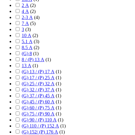
2 А
(
2
)
4 А
(
2
)
2-3 А
(
4
)
7 А
(
5
)
3
(
3
)
10 А
(
2
)
5.1 А
(
3
)
8.5 А
(
2
)
(G) 8
(
1
)
8 / (P) 13 А
(
1
)
13 А
(
1
)
(G) 13 / (P) 17 А
(
1
)
(G) 17 / (P) 25 А
(
1
)
(G) 25 / (P) 32 А
(
1
)
(G) 32 / (P) 37 А
(
1
)
(G) 37 / (P) 45 А
(
1
)
(G) 45 / (P) 60 А
(
1
)
(G) 60 / (P) 75 А
(
1
)
(G) 75 / (P) 90 А
(
1
)
(G) 90 / (P) 110 А
(
1
)
(G) 110 / (P) 152 А
(
1
)
(G) 152/ (P) 176 А
(
1
)