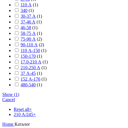
110 А
(
1
)
340
(
1
)
30-37 А
(
1
)
37-46 A
(
1
)
46-58
(
1
)
58-75 А
(
1
)
75-90 А
(
2
)
90-110 А
(
2
)
110 А-150
(
1
)
150-170
(
1
)
17.0-210 А
(
1
)
210-250 А
(
1
)
37 А-45
(
1
)
152 А-176
(
1
)
480-540
(
1
)
Show
(
1
)
Cancel
Reset all
×
210 А/245
×
Home
Каталог