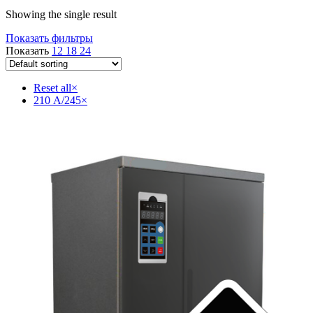
Showing the single result
Показать фильтры
Показать
12
18
24
Reset all
×
210 А/245
×