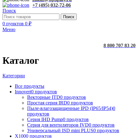
+7 (495) 032-72-06
Поиск
Поиск
0
пунктов
0
₽
Меню
8 800 707 83 20
Каталог
Категории
Все
продукты
Innovert
0 продуктов
Векторные ITD
0 продуктов
Простая серия IRD
0 продуктов
Пыле-влагозащищенные IPD (IP65/IP54)
0
продуктов
Серия IHD Pump
0 продуктов
Серия для вентиляторов IVD
0 продуктов
Универсальный ISD mini PLUS
0 продуктов
X100
0 продуктов