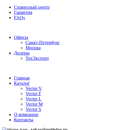
Сервисный центр
Гарантия
FAQs
Частотные преобразователи OptiPlay
Офисы
Санкт-Петербург
Москва
Дилеры
ТехЭксперт
Главная
Каталог
Vector V
Vector F
Vector L
Vector M
Vector S
О компании
Контакты
zakaz@optiplay.ru