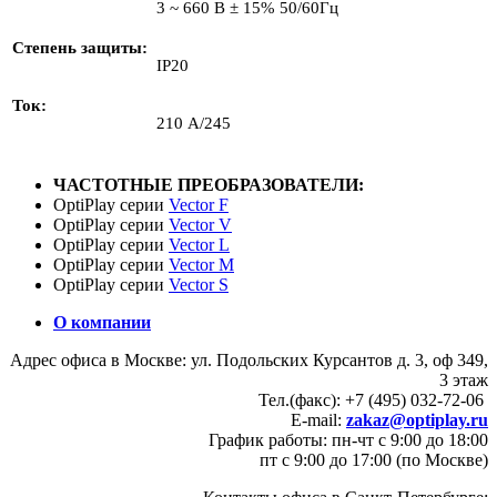
3 ~ 660 В ± 15% 50/60Гц
Степень защиты
IP20
Ток
210 А/245
ЧАСТОТНЫЕ ПРЕОБРАЗОВАТЕЛИ:
OptiPlay серии
Vector F
OptiPlay серии
Vector V
OptiPlay серии
Vector L
OptiPlay серии
Vector M
OptiPlay серии
Vector S
О компании
Адрес офиса в Москве: ул. Подольских Курсантов д. 3, оф 349,
3 этаж
Тел.(факс): +7 (495) 032-72-06
E-mail:
zakaz@optiplay.ru
График работы: пн-чт с 9:00 до 18:00
пт с 9:00 до 17:00 (по Москве)