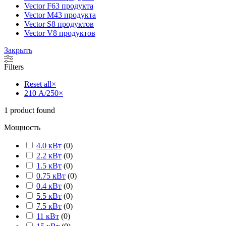
Vector F
63 продукта
Vector M
43 продукта
Vector S
8 продуктов
Vector V
8 продуктов
Закрыть
Filters
Reset all
×
210 А/250
×
1
product found
Мощность
4.0 кВт
(
0
)
2.2 кВт
(
0
)
1.5 кВт
(
0
)
0.75 кВт
(
0
)
0.4 кВт
(
0
)
5.5 кВт
(
0
)
7.5 кВт
(
0
)
11 кВт
(
0
)