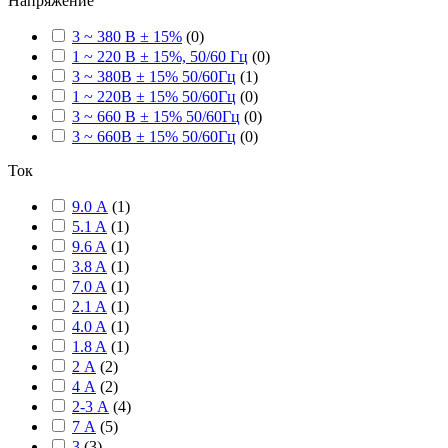
Напряжение
3 ~ 380 В ± 15%
(
0
)
1 ~ 220 В ± 15%, 50/60 Гц
(
0
)
3 ~ 380В ± 15% 50/60Гц
(
1
)
1 ~ 220В ± 15% 50/60Гц
(
0
)
3 ~ 660 В ± 15% 50/60Гц
(
0
)
3 ~ 660В ± 15% 50/60Гц
(
0
)
Ток
9.0 А
(
1
)
5.1 A
(
1
)
9.6 A
(
1
)
3.8 A
(
1
)
7.0 A
(
1
)
2.1 A
(
1
)
4.0 A
(
1
)
1.8 A
(
1
)
2 А
(
2
)
4 А
(
2
)
2-3 А
(
4
)
7 А
(
5
)
3
(
3
)