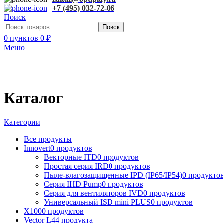
+7 (495) 032-72-06
Поиск
Поиск
0
пунктов
0
₽
Меню
Каталог
Категории
Все
продукты
Innovert
0 продуктов
Векторные ITD
0 продуктов
Простая серия IRD
0 продуктов
Пыле-влагозащищенные IPD (IP65/IP54)
0 продукто
Серия IHD Pump
0 продуктов
Серия для вентиляторов IVD
0 продуктов
Универсальный ISD mini PLUS
0 продуктов
X100
0 продуктов
Vector L
44 продукта