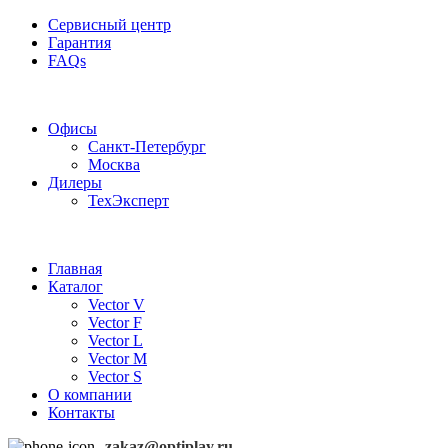
Сервисный центр
Гарантия
FAQs
Частотные преобразователи OptiPlay
Офисы
Санкт-Петербург
Москва
Дилеры
ТехЭксперт
Главная
Каталог
Vector V
Vector F
Vector L
Vector M
Vector S
О компании
Контакты
zakaz@optiplay.ru