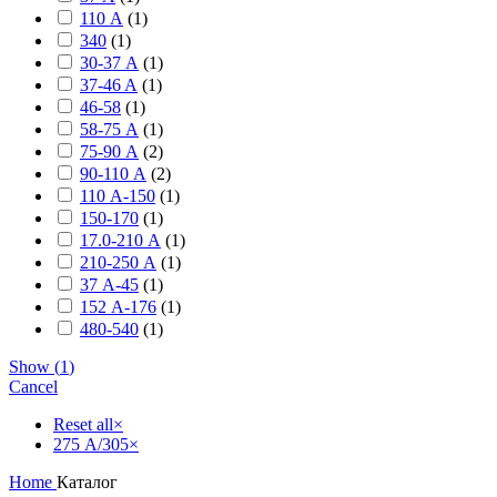
110 А
(
1
)
340
(
1
)
30-37 А
(
1
)
37-46 A
(
1
)
46-58
(
1
)
58-75 А
(
1
)
75-90 А
(
2
)
90-110 А
(
2
)
110 А-150
(
1
)
150-170
(
1
)
17.0-210 А
(
1
)
210-250 А
(
1
)
37 А-45
(
1
)
152 А-176
(
1
)
480-540
(
1
)
Show
(
1
)
Cancel
Reset all
×
275 А/305
×
Home
Каталог