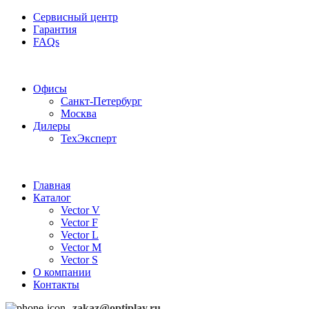
Сервисный центр
Гарантия
FAQs
Частотные преобразователи OptiPlay
Офисы
Санкт-Петербург
Москва
Дилеры
ТехЭксперт
Главная
Каталог
Vector V
Vector F
Vector L
Vector M
Vector S
О компании
Контакты
zakaz@optiplay.ru