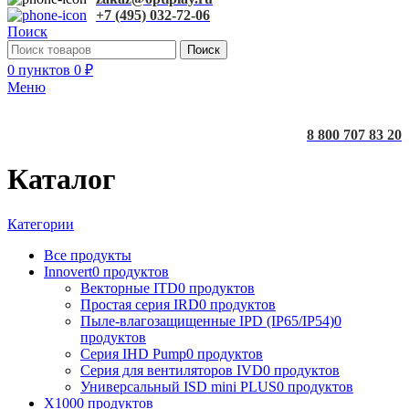
+7 (495) 032-72-06
Поиск
Поиск
0
пунктов
0
₽
Меню
8 800 707 83 20
Каталог
Категории
Все
продукты
Innovert
0 продуктов
Векторные ITD
0 продуктов
Простая серия IRD
0 продуктов
Пыле-влагозащищенные IPD (IP65/IP54)
0
продуктов
Серия IHD Pump
0 продуктов
Серия для вентиляторов IVD
0 продуктов
Универсальный ISD mini PLUS
0 продуктов
X100
0 продуктов