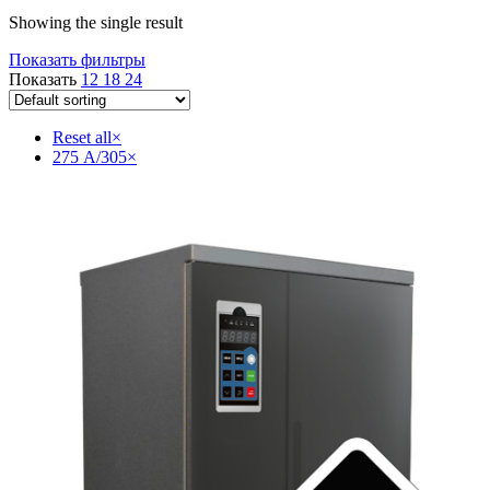
Showing the single result
Показать фильтры
Показать
12
18
24
Reset all
×
275 А/305
×