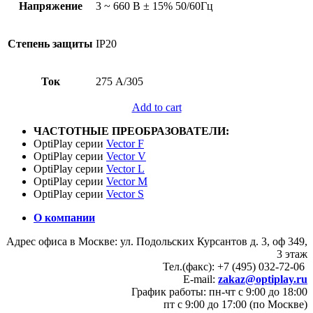
Напряжение
3 ~ 660 В ± 15% 50/60Гц
Степень защиты
IP20
Ток
275 А/305
Add to cart
ЧАСТОТНЫЕ ПРЕОБРАЗОВАТЕЛИ:
OptiPlay серии
Vector F
OptiPlay серии
Vector V
OptiPlay серии
Vector L
OptiPlay серии
Vector M
OptiPlay серии
Vector S
О компании
Адрес офиса в Москве: ул. Подольских Курсантов д. 3, оф 349,
3 этаж
Тел.(факс): +7 (495) 032-72-06
E-mail:
zakaz@optiplay.ru
График работы: пн-чт с 9:00 до 18:00
пт с 9:00 до 17:00 (по Москве)