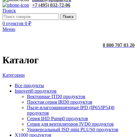
+7 (495) 032-72-06
Поиск
Поиск
0
пунктов
0
₽
Меню
8 800 707 83 20
Каталог
Категории
Все
продукты
Innovert
0 продуктов
Векторные ITD
0 продуктов
Простая серия IRD
0 продуктов
Пыле-влагозащищенные IPD (IP65/IP54)
0
продуктов
Серия IHD Pump
0 продуктов
Серия для вентиляторов IVD
0 продуктов
Универсальный ISD mini PLUS
0 продуктов
X100
0 продуктов