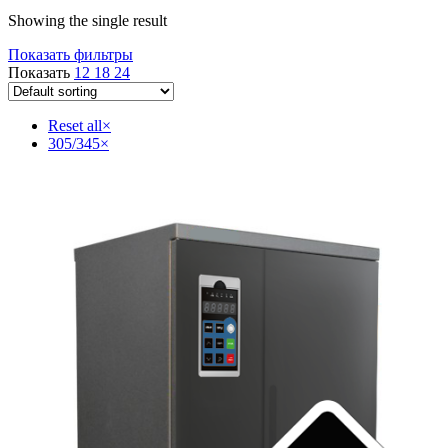
Showing the single result
Показать фильтры
Показать
12
18
24
Reset all
×
305/345
×