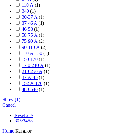
110 А
(
1
)
340
(
1
)
30-37 А
(
1
)
37-46 A
(
1
)
46-58
(
1
)
58-75 А
(
1
)
75-90 А
(
2
)
90-110 А
(
2
)
110 А-150
(
1
)
150-170
(
1
)
17.0-210 А
(
1
)
210-250 А
(
1
)
37 А-45
(
1
)
152 А-176
(
1
)
480-540
(
1
)
Show
(
1
)
Cancel
Reset all
×
305/345
×
Home
Каталог