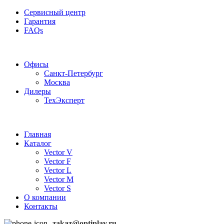
Сервисный центр
Гарантия
FAQs
Частотные преобразователи OptiPlay
Офисы
Санкт-Петербург
Москва
Дилеры
ТехЭксперт
Главная
Каталог
Vector V
Vector F
Vector L
Vector M
Vector S
О компании
Контакты
zakaz@optiplay.ru