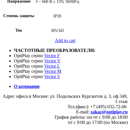
Напряжение
3 ~ 660 В ± 15% 50/60Гц
Степень защиты
IP20
Ток
305/345
Add to cart
ЧАСТОТНЫЕ ПРЕОБРАЗОВАТЕЛИ:
OptiPlay серии
Vector F
OptiPlay серии
Vector V
OptiPlay серии
Vector L
OptiPlay серии
Vector M
OptiPlay серии
Vector S
О компании
Адрес офиса в Москве: ул. Подольских Курсантов д. 3, оф 349,
3 этаж
Тел.(факс): +7 (495) 032-72-06
E-mail:
zakaz@optiplay.ru
График работы: пн-чт с 9:00 до 18:00
пт с 9:00 до 17:00 (по Москве)