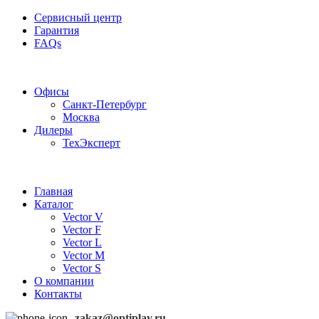
Сервисный центр
Гарантия
FAQs
Частотные преобразователи OptiPlay
Офисы
Санкт-Петербург
Москва
Дилеры
ТехЭксперт
Главная
Каталог
Vector V
Vector F
Vector L
Vector M
Vector S
О компании
Контакты
zakaz@optiplay.ru