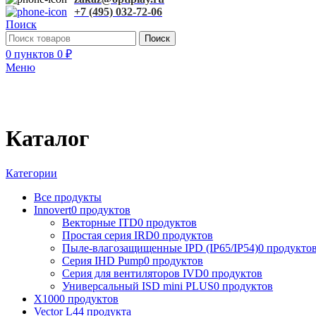
+7 (495) 032-72-06
Поиск
Поиск
0
пунктов
0
₽
Меню
Каталог
Категории
Все
продукты
Innovert
0 продуктов
Векторные ITD
0 продуктов
Простая серия IRD
0 продуктов
Пыле-влагозащищенные IPD (IP65/IP54)
0 продукто
Серия IHD Pump
0 продуктов
Серия для вентиляторов IVD
0 продуктов
Универсальный ISD mini PLUS
0 продуктов
X100
0 продуктов
Vector L
44 продукта