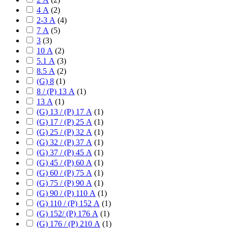
4 А
(
2
)
2-3 А
(
4
)
7 А
(
5
)
3
(
3
)
10 А
(
2
)
5.1 А
(
3
)
8.5 А
(
2
)
(G) 8
(
1
)
8 / (P) 13 А
(
1
)
13 А
(
1
)
(G) 13 / (P) 17 А
(
1
)
(G) 17 / (P) 25 А
(
1
)
(G) 25 / (P) 32 А
(
1
)
(G) 32 / (P) 37 А
(
1
)
(G) 37 / (P) 45 А
(
1
)
(G) 45 / (P) 60 А
(
1
)
(G) 60 / (P) 75 А
(
1
)
(G) 75 / (P) 90 А
(
1
)
(G) 90 / (P) 110 А
(
1
)
(G) 110 / (P) 152 А
(
1
)
(G) 152/ (P) 176 А
(
1
)
(G) 176 / (P) 210 А
(
1
)