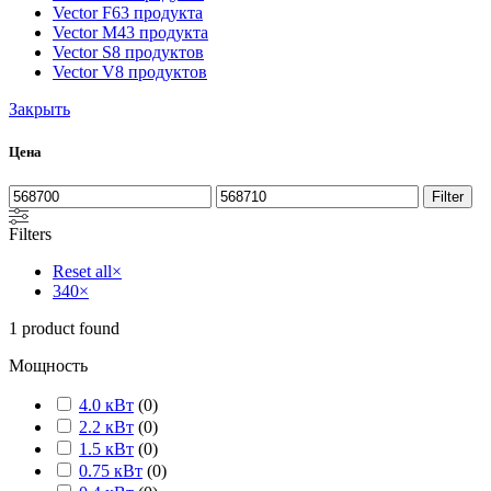
Vector F
63 продукта
Vector M
43 продукта
Vector S
8 продуктов
Vector V
8 продуктов
Закрыть
Цена
Filter
Filters
Reset all
×
340
×
1
product found
Мощность
4.0 кВт
(
0
)
2.2 кВт
(
0
)
1.5 кВт
(
0
)
0.75 кВт
(
0
)