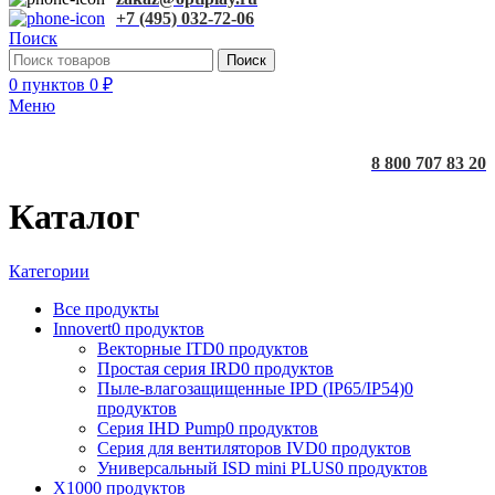
+7 (495) 032-72-06
Поиск
Поиск
0
пунктов
0
₽
Меню
8 800 707 83 20
Каталог
Категории
Все
продукты
Innovert
0 продуктов
Векторные ITD
0 продуктов
Простая серия IRD
0 продуктов
Пыле-влагозащищенные IPD (IP65/IP54)
0
продуктов
Серия IHD Pump
0 продуктов
Серия для вентиляторов IVD
0 продуктов
Универсальный ISD mini PLUS
0 продуктов
X100
0 продуктов