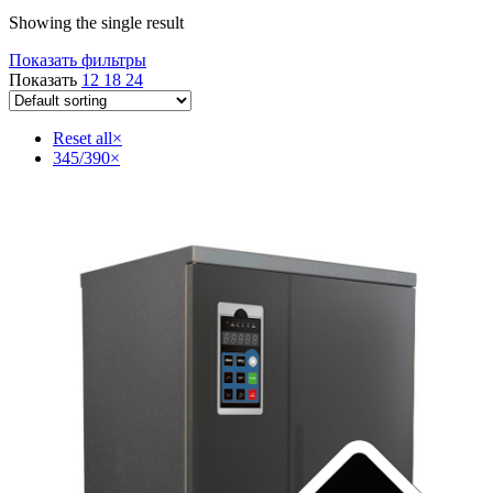
Showing the single result
Показать фильтры
Показать
12
18
24
Reset all
×
345/390
×