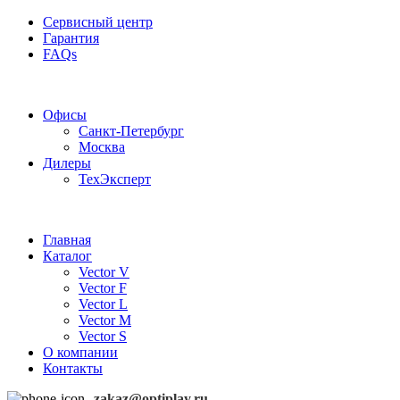
Сервисный центр
Гарантия
FAQs
Частотные преобразователи OptiPlay
Офисы
Санкт-Петербург
Москва
Дилеры
ТехЭксперт
Главная
Каталог
Vector V
Vector F
Vector L
Vector M
Vector S
О компании
Контакты
zakaz@optiplay.ru