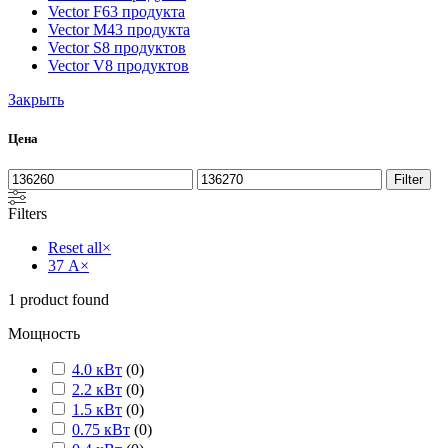
Vector F
63 продукта
Vector M
43 продукта
Vector S
8 продуктов
Vector V
8 продуктов
Закрыть
Цена
Filter
Filters
Reset all
×
37 А
×
1
product found
Мощность
4.0 кВт
(
0
)
2.2 кВт
(
0
)
1.5 кВт
(
0
)
0.75 кВт
(
0
)