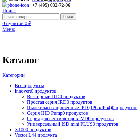
+7 (495) 032-72-06
Поиск
Поиск
0
пунктов
0
₽
Меню
Каталог
Категории
Все
продукты
Innovert
0 продуктов
Векторные ITD
0 продуктов
Простая серия IRD
0 продуктов
Пыле-влагозащищенные IPD (IP65/IP54)
0 продукто
Серия IHD Pump
0 продуктов
Серия для вентиляторов IVD
0 продуктов
Универсальный ISD mini PLUS
0 продуктов
X100
0 продуктов
Vector L
44 продукта