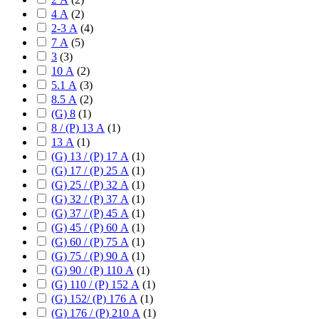
4 А
(
2
)
2-3 А
(
4
)
7 А
(
5
)
3
(
3
)
10 А
(
2
)
5.1 А
(
3
)
8.5 А
(
2
)
(G) 8
(
1
)
8 / (P) 13 А
(
1
)
13 А
(
1
)
(G) 13 / (P) 17 А
(
1
)
(G) 17 / (P) 25 А
(
1
)
(G) 25 / (P) 32 А
(
1
)
(G) 32 / (P) 37 А
(
1
)
(G) 37 / (P) 45 А
(
1
)
(G) 45 / (P) 60 А
(
1
)
(G) 60 / (P) 75 А
(
1
)
(G) 75 / (P) 90 А
(
1
)
(G) 90 / (P) 110 А
(
1
)
(G) 110 / (P) 152 А
(
1
)
(G) 152/ (P) 176 А
(
1
)
(G) 176 / (P) 210 А
(
1
)