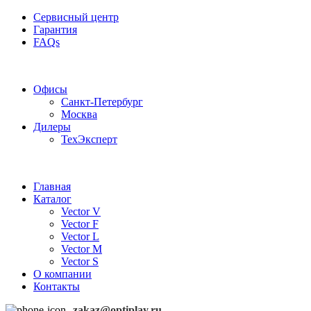
Сервисный центр
Гарантия
FAQs
Частотные преобразователи OptiPlay
Офисы
Санкт-Петербург
Москва
Дилеры
ТехЭксперт
Главная
Каталог
Vector V
Vector F
Vector L
Vector M
Vector S
О компании
Контакты
zakaz@optiplay.ru