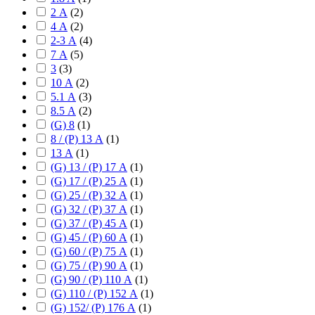
2 А
(
2
)
4 А
(
2
)
2-3 А
(
4
)
7 А
(
5
)
3
(
3
)
10 А
(
2
)
5.1 А
(
3
)
8.5 А
(
2
)
(G) 8
(
1
)
8 / (P) 13 А
(
1
)
13 А
(
1
)
(G) 13 / (P) 17 А
(
1
)
(G) 17 / (P) 25 А
(
1
)
(G) 25 / (P) 32 А
(
1
)
(G) 32 / (P) 37 А
(
1
)
(G) 37 / (P) 45 А
(
1
)
(G) 45 / (P) 60 А
(
1
)
(G) 60 / (P) 75 А
(
1
)
(G) 75 / (P) 90 А
(
1
)
(G) 90 / (P) 110 А
(
1
)
(G) 110 / (P) 152 А
(
1
)
(G) 152/ (P) 176 А
(
1
)