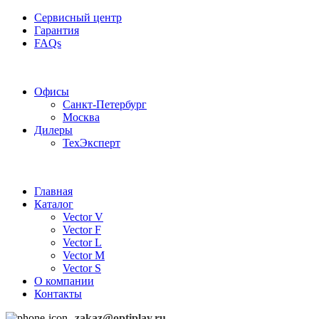
Сервисный центр
Гарантия
FAQs
Частотные преобразователи OptiPlay
Офисы
Санкт-Петербург
Москва
Дилеры
ТехЭксперт
Главная
Каталог
Vector V
Vector F
Vector L
Vector M
Vector S
О компании
Контакты
zakaz@optiplay.ru