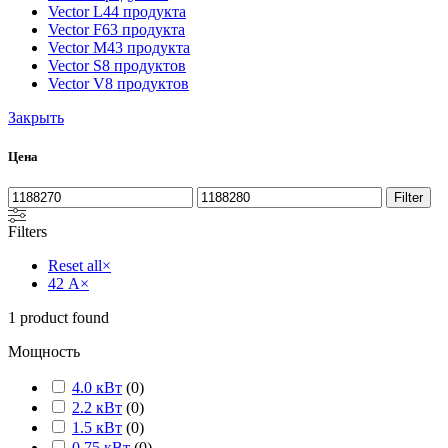
Vector L
44 продукта
Vector F
63 продукта
Vector M
43 продукта
Vector S
8 продуктов
Vector V
8 продуктов
Закрыть
Цена
Filter
Filters
Reset all
×
42 А
×
1
product found
Мощность
4.0 кВт
(
0
)
2.2 кВт
(
0
)
1.5 кВт
(
0
)
0.75 кВт
(
0
)