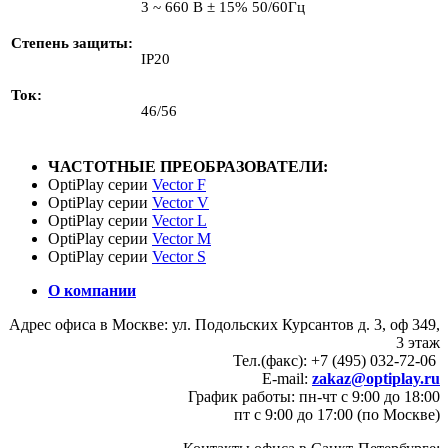
3 ~ 660 В ± 15% 50/60Гц
Степень защиты
IP20
Ток
46/56
ЧАСТОТНЫЕ ПРЕОБРАЗОВАТЕЛИ:
OptiPlay серии
Vector F
OptiPlay серии
Vector V
OptiPlay серии
Vector L
OptiPlay серии
Vector M
OptiPlay серии
Vector S
О компании
Адрес офиса в Москве: ул. Подольских Курсантов д. 3, оф 349,
3 этаж
Тел.(факс): +7 (495) 032-72-06
E-mail:
zakaz@optiplay.ru
График работы: пн-чт с 9:00 до 18:00
пт с 9:00 до 17:00 (по Москве)