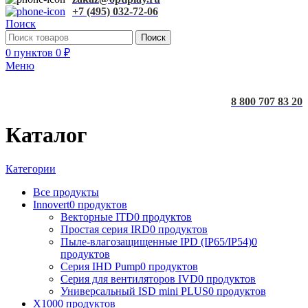
+7 (495) 032-72-06
Поиск
Поиск
0
пунктов
0
₽
Меню
8 800 707 83 20
Каталог
Категории
Все
продукты
Innovert
0 продуктов
Векторные ITD
0 продуктов
Простая серия IRD
0 продуктов
Пыле-влагозащищенные IPD (IP65/IP54)
0
продуктов
Серия IHD Pump
0 продуктов
Серия для вентиляторов IVD
0 продуктов
Универсальный ISD mini PLUS
0 продуктов
X100
0 продуктов