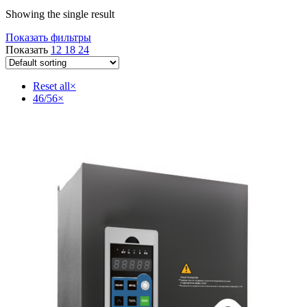
Showing the single result
Показать фильтры
Показать
12
18
24
Reset all
×
46/56
×