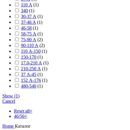
110 А
(
1
)
340
(
1
)
30-37 А
(
1
)
37-46 A
(
1
)
46-58
(
1
)
58-75 А
(
1
)
75-90 А
(
2
)
90-110 А
(
2
)
110 А-150
(
1
)
150-170
(
1
)
17.0-210 А
(
1
)
210-250 А
(
1
)
37 А-45
(
1
)
152 А-176
(
1
)
480-540
(
1
)
Show
(
1
)
Cancel
Reset all
×
46/56
×
Home
Каталог