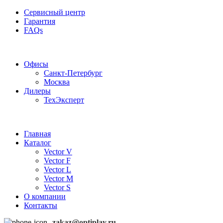
Сервисный центр
Гарантия
FAQs
Частотные преобразователи OptiPlay
Офисы
Санкт-Петербург
Москва
Дилеры
ТехЭксперт
Главная
Каталог
Vector V
Vector F
Vector L
Vector M
Vector S
О компании
Контакты
zakaz@optiplay.ru